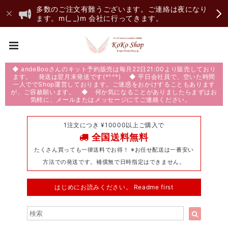
多数のご注文有難うございます。ご連絡は夜になり
ます。m(_ _)m 会社に行ってきます。
◆ andeBooさんのキット予約販売は毎月22日21:00より販売しており
ます。 発送は翌月末発送です(*^^*) ◆ 平日会社員で、空いた時間
一人ででShop運営しております。ご迷惑をおかけすることもあります
が、ご容赦願います。 ◆ 何か気になることがありましたらまずはお
気軽に、メールまたはメッセージにてご連絡ください。
1注文につき ¥10000以上ご購入で
全国送料無料
たくさん買っても一律送料でお得！ ※お任せ配送は一番安い
方法での発送です。補償無で日時指定はできません。
はじめにお読みください。 Readme first