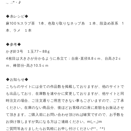
.。.:*・♪
◆糸レシピ◆
麻100％スラブ茶 1本、色取り取りなネップ糸 １本、段染め茶系 1
本、ラメ １本
◆参考◆
かぎ針3号 １玉77～88ｇ
4枚目は大きさが分かるように糸立て：台座-直径8.8ｃｍ、台高さ2ｃ
ｍ、棒部分-高さ10.5ｃｍ
◆お知らせ◆
こちらのサイトには全ての作品数を掲載しておりますが、他のサイトで
も出品しており、在庫数を速やかに変更しておりますが、他サイトと同
時注文の場合、ご注文通りご用意できない事もございますので、ご了承
ください。在庫のない商品分、後ほどお客様の口座に差額をお振込させ
て頂きます。ご購入前にお問い合わせ頂ければ確実ですので、お手数を
お掛け致しますが気になる方はご連絡ください。m(_~_)m
ご質問等ありましたらお気軽にお申し付けください(*^。^*)