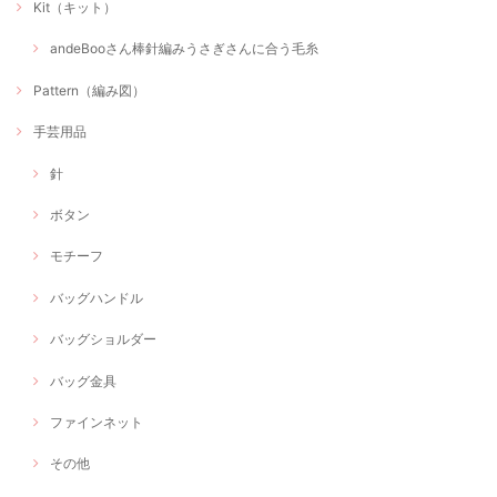
Kit（キット）
andeBooさん棒針編みうさぎさんに合う毛糸
Pattern（編み図）
手芸用品
針
ボタン
モチーフ
バッグハンドル
バッグショルダー
バッグ金具
ファインネット
その他