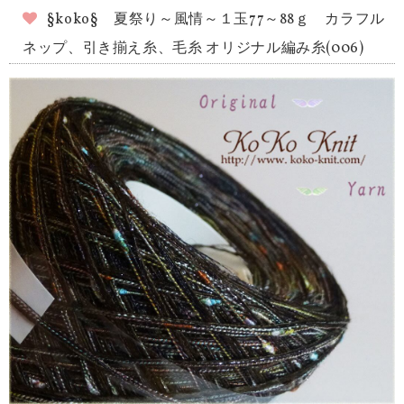
§koko§ 夏祭り～風情～１玉77～88ｇ カラフル
ネップ、引き揃え糸、毛糸 オリジナル編み糸(006)