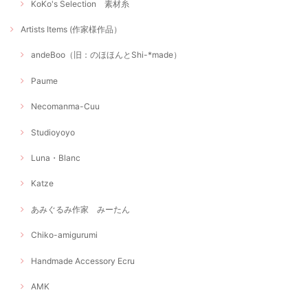
KoKo's Selection 素材糸
Artists Items (作家様作品）
andeBoo（旧：のほほんとShi-*made）
Paume
Necomanma-Cuu
Studioyoyo
Luna・Blanc
Katze
あみぐるみ作家 みーたん
Chiko-amigurumi
Handmade Accessory Ecru
AMK