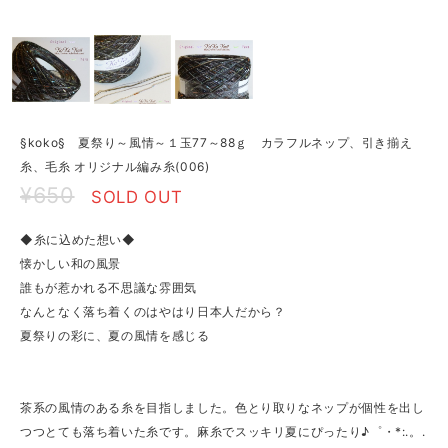
§koko§ 夏祭り～風情～１玉77～88ｇ カラフルネップ、引き揃え
糸、毛糸 オリジナル編み糸(006)
¥650
SOLD OUT
◆糸に込めた想い◆
懐かしい和の風景
誰もが惹かれる不思議な雰囲気
なんとなく落ち着くのはやはり日本人だから？
夏祭りの彩に、夏の風情を感じる
茶系の風情のある糸を目指しました。色とり取りなネップが個性を出し
つつとても落ち着いた糸です。麻糸でスッキリ夏にぴったり♪゜・*:.。.