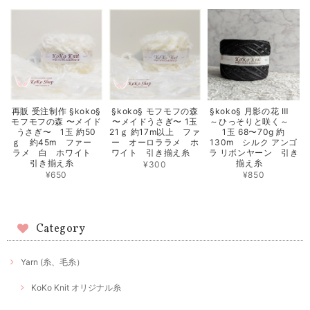
§koko§ 月影の花 Ⅲ
再販 受注制作 §koko§
§koko§ モフモフの森
～ひっそりと咲く～
モフモフの森 〜メイド
〜メイドうさぎ〜 1玉
1玉 68〜70g 約
うさぎ〜 1玉 約50
21ｇ 約17m以上 ファ
130m シルク アンゴ
ｇ 約45m ファー
ー オーロララメ ホ
ラ リボンヤーン 引き
ラメ 白 ホワイト
ワイト 引き揃え糸
揃え糸
引き揃え糸
¥300
¥850
¥650
Category
Yarn (糸、毛糸）
KoKo Knit オリジナル糸