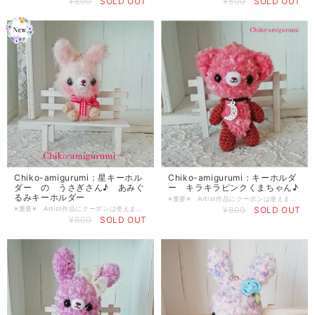
¥800
SOLD OUT
¥800
SOLD OUT
Chiko-amigurumi：星キーホル
Chiko-amigurumi：キーホルダ
ダー の うさぎさん♪ あみぐ
ー キラキラピンクくまちゃん♪
るみキーホルダー
※重要※ Artist作品にクーポンは使えません。クーポンご使用の場合は糸とArtist作品は別会計でお願いいたします。 ★Chiko-amigurumiさんの作品★ ChikoちゃんがKoKoKnitで可愛いあみぐるみを作ってくれました。キラキラピンクのこちらもキーホ♪ 月の飾りをつけてとっても可愛いです♪ キーホルダーなので、いつでも一緒にいられますね( *´艸｀) 状態：立った状態 サイズ：大きさ：約10㎝（頭~足先） こちらはArtistの方の作品になります。 発送は追跡のある対面受取のみです。定形外での発送はお受けできません。 レターパックで万一紛失した場合は補償しかねます。 補償をご希望方にはゆうパックをお勧めいたします。 プレゼントラッピングご希望の方は+200円です。ゆうパックのみで発送になります。 ラッピング付きゆうパックをお選びください。
※重要※ Artist作品にクーポンは使えません。クーポンご使用の場合は糸とArtist作品は別会計でお願いいたします。 ★Chiko-amigurumiさんの作品★ ChikoちゃんがKoKoKnitで可愛いあみぐるみを作ってくれました。キーホルダーが星形のウサギちゃんです。お座りした形で可愛いですよ♡ キーホルダーなので、いつでも一緒にいられますね( *´艸｀) 状態：座った状態 サイズ：大きさ：約８㎝（お耳~お尻） こちらはArtistの方の作品になります。 発送は追跡のある対面受取のみです。定形外での発送はお受けできません。 レターパックで万一紛失した場合は補償しかねます。 補償をご希望方にはゆうパックをお勧めいたします。 プレゼントラッピングご希望の方は+200円です。ゆうパックのみで発送になります。 ラッピング付きゆうパックをお選びください。
¥800
SOLD OUT
¥800
SOLD OUT