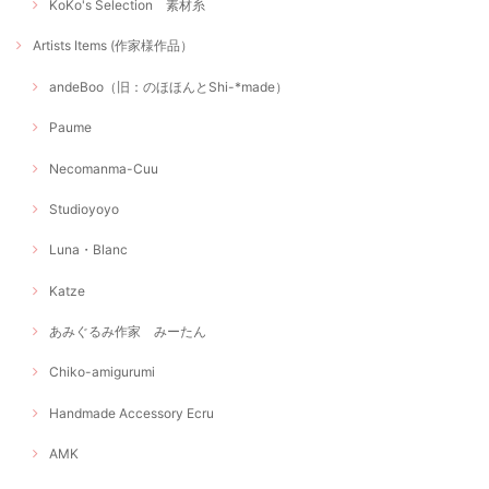
KoKo's Selection 素材糸
Artists Items (作家様作品）
andeBoo（旧：のほほんとShi-*made）
Paume
Necomanma-Cuu
Studioyoyo
Luna・Blanc
Katze
あみぐるみ作家 みーたん
Chiko-amigurumi
Handmade Accessory Ecru
AMK