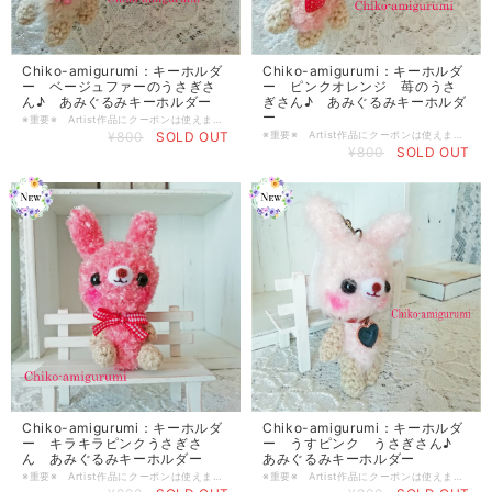
Chiko-amigurumi：キーホルダ
Chiko-amigurumi：キーホルダ
ー ベージュファーのうさぎさ
ー ピンクオレンジ 苺のうさ
ん♪ あみぐるみキーホルダー
ぎさん♪ あみぐるみキーホルダ
ー
※重要※ Artist作品にクーポンは使えません。クーポンご使用の場合は糸とArtist作品は別会計でお願いいたします。 ★Chiko-amigurumiさんの作品★ ChikoちゃんがKoKoKnitで可愛いあみぐるみを作ってくれました。ベージュのファーヤーンでできた可愛いうさぎさんです。お花のチャームもとっても似合っています。手触りもやわらかで、癒されますよ♡ キーホルダーなので、いつでも一緒にいられますね( *´艸｀) 状態：立った状態 サイズ：大きさ：約11㎝（お耳~足先） こちらはArtistの方の作品になります。 発送は追跡のある対面受取のみです。定形外での発送はお受けできません。 レターパックで万一紛失した場合は補償しかねます。 補償をご希望方にはゆうパックをお勧めいたします。 プレゼントラッピングご希望の方は+200円です。ゆうパックのみで発送になります。 ラッピング付きゆうパックをお選びください。
¥800
SOLD OUT
※重要※ Artist作品にクーポンは使えません。クーポンご使用の場合は糸とArtist作品は別会計でお願いいたします。 ★Chiko-amigurumiさんの作品★ ChikoちゃんがKoKoKnitで可愛いあみぐるみを作ってくれました。可愛いクルクルふわっとな可愛いうさぎさんです。頬もほんのり赤くて、とっても可愛い♪苺のチャームがとっても似合ってます。 キーホルダーなので、いつでも一緒にいられますね( *´艸｀) 状態：立った状態 サイズ：大きさ：約11㎝（お耳~足先） こちらはArtistの方の作品になります。 発送は追跡のある対面受取のみです。定形外での発送はお受けできません。 レターパックで万一紛失した場合は補償しかねます。 補償をご希望方にはゆうパックをお勧めいたします。 プレゼントラッピングご希望の方は+200円です。ゆうパックのみで発送になります。 ラッピング付きゆうパックをお選びください。
¥800
SOLD OUT
Chiko-amigurumi：キーホルダ
Chiko-amigurumi：キーホルダ
ー キラキラピンクうさぎさ
ー うすピンク うさぎさん♪
ん あみぐるみキーホルダー
あみぐるみキーホルダー
※重要※ Artist作品にクーポンは使えません。クーポンご使用の場合は糸とArtist作品は別会計でお願いいたします。 ★Chiko-amigurumiさんの作品★ ChikoちゃんがKoKoKnitで可愛いあみぐるみを作ってくれました。可愛いキラキラピンクのあみぐるみキーホルダーです♪小さくて手触りも気持ちよいので、いつも一緒に連れて行って、癒されてくださいね♪ キーホルダーなので、いつでも一緒にいられますね( *´艸｀) 状態：座った状態 サイズ：大きさ：約10㎝㎝（お耳~お尻） こちらはArtistの方の作品になります。 発送は追跡のある対面受取のみです。定形外での発送はお受けできません。 レターパックで万一紛失した場合は補償しかねます。 補償をご希望方にはゆうパックをお勧めいたします。 プレゼントラッピングご希望の方は+200円です。ゆうパックのみで発送になります。 ラッピング付きゆうパックをお選びください。
※重要※ Artist作品にクーポンは使えません。クーポンご使用の場合は糸とArtist作品は別会計でお願いいたします。 ★Chiko-amigurumiさんの作品★ ChikoちゃんがKoKoKnitで可愛いあみぐるみを作ってくれました。うすピンク色のファー糸うさぎさんです♡ はーとの飾りが似合っていて可愛いです(*^^*)とってもやわらかい手触りですよ(*´▽｀*) キーホルダーなので、いつでも一緒にいられますね( *´艸｀) 状態：立った状態 サイズ：大きさ：約10㎝（お耳~足先） こちらはArtistの方の作品になります。 発送は追跡のある対面受取のみです。定形外での発送はお受けできません。 レターパックで万一紛失した場合は補償しかねます。 補償をご希望方にはゆうパックをお勧めいたします。 プレゼントラッピングご希望の方は+200円です。ゆうパックのみで発送になります。 ラッピング付きゆうパックをお選びください。