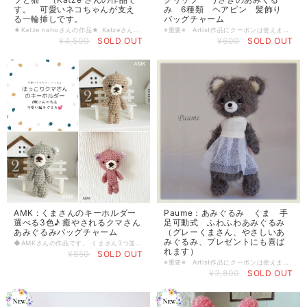
す。 可愛いネコちゃんが支え
み 6種類 ヘアピン 髪飾り
る一輪挿しです。
バッグチャーム
★Katze nahoさんの作品★ Katzeさんの猫ちゃんあみぐるみの一輪挿し( *´艸｀) ★一輪シリーズ、チューリップと猫 作家様より：お好みの一輪でお楽しみください。 チューリップと猫の一輪挿しシリーズは、Katze さんの手掛ける手作りアイテムです。可愛くて癒し系の猫の編みぐるみが、花瓶を支える一輪挿しの役割を担っています。手作りならではの温かみが感じられ、一輪挿しとしてだけでなく、お部屋のインテリアとしても愛されています。 Katze さんが手がけるアイテムは、どれも愛らしくてユニークです。そして、あなたが手にする一輪挿しシリーズも例外ではありません。繊細で可愛らしい猫の表情を、一輪挿しと組み合わせることで、さらに新しいアートとして生まれ変わらせています。 この一輪挿しシリーズは、贈り物にも最適です。タグもKatzeの文字と可愛いネコちゃんが描かれ、大切な人への贈り物や自分へのご褒美にぜひお買い求めください。 身長13ｃｍ （耳先から足先） 花瓶の筒の直径12mm、高さ9.5cm 筒の周りを編んでいます。 こちらはArtistの方の作品になります。 お任せ配送も選べるようにしましたが、 万一紛失した場合は補償しかねますので、ご了承の上ご購入下さい。 ご心配の方は補償のあるゆうパックをお勧めいたします。 ※ラッピングをご利用の方はゆうパックをお選びください。 ◆発送について ・作品の紛失が気になる方は、ゆうパックでお願いいたします。 ・日時指定のある場合はゆうパックをお選びになり、備考欄にお書きください。 ・ラッピングを選ぶ場合は必ずゆうパックをお選びください。
※重要※ Artist作品にクーポンは使えません。クーポンご使用の場合は糸とArtist作品は別会計でお願いいたします。 ★あみぐるみ作家みーたん さんの作品★ あみぐるみ作家 みーたんさん の作品です♪ とっても可愛い ”うさぎのあみぐるみヘアクリップ” 6種類から選んでね♪ クリップ式で滑りにくく、ヘアーアクセサリーだけでなく、 お子様のバッグの目印にも、可愛くて一目で自分の物だと分かる♪ お友達から羨ましがられちゃうこと間違いなし！！( *´艸｀) ちょっとしたプレゼントにもぴったりです(≧▽≦) ◆今回の作品◆ ヘアーアクセサリー ：ヘアークリップ 写真の順番です ◆素材◆ KoKoKnit ◆サイズ◆ 耳先から顎：約4cm 顔の幅：約３ｃｍ クリップの長さ：約49mm こちらはArtistの方の作品になります。 小さめ、軽い作品のため定形外もご用意しましたが、 万一紛失した場合は補償しかねますので、ご了承の上ご購入下さい。 ご心配の方は補償のあるゆうパックをお勧めいたします。 ※ラッピングをご利用の方はゆうパックをお選びください。
¥4,500
SOLD OUT
¥600
SOLD OUT
AMK : くまさんのキーホルダー
Paume：あみぐるみ くま 手
選べる3色♪ 癒やされるクマさん
足可動式 ふわふわあみぐるみ
あみぐるみバッグチャーム
（グレーくまさん、やさしいあ
みぐるみ、プレゼントにも喜ば
◆AMKさんの作品です。 くまさん3つ並べたくなる、のほほんと可愛い癒やされキャラのクマさん、まったりした気分になれます(*´艸｀*)ほっこり優しい気持になりたい方へお勧めです(≧▽≦) ◆カラーバリエーション： 3種類 ご注文の際にお選びください。 ブラウンベージュ、グレー、ピンク ◆サイズ◆ 9cm ◆注意事項◆ ・当方犬を飼っております。工房には犬は入りませんが、気になる方アレルギーの方はご購入をご遠慮ください。 ◆発送について ・おまかせ配送は一番安い方法での発送になります。郵便事故が起きた場合は責任を負いかねます郵便事故が気になる方はゆうパック、またはレターパックプラスをお選び下さい。 ・ラッピングをご希望の方、または日時指定をしたい方はゆうパックをお選び下さい。 テン
れます）
¥850
SOLD OUT
※重要※ Artist作品にクーポンは使えません。クーポンご使用の場合は糸とArtist作品は別会計でお願いいたします。 ★Paumeさんの作品★ PaumeさんがKoKoKnitでクマさんを作ってくれました。 とってもやさしいお顔にほんわか癒されます。 グレーにはほんのり色が付いています。 手足は可動式で、自力でお座りしてくれます。 手触りはとってもやわらか〜♪ 見ているだけでも癒されるけど、抱っこするともっと癒されます( *´艸｀) 身長：15.5cm（頭から足先）、顔幅約6cm 耳から耳7.5cm こちらはArtistの方の作品になります。 軽い作品のためお任せ発送もご用意しましたが、万一紛失した場合は補償しかねますので、ご了承の上ご購入下さい。 ご心配の方は補償のあるゆうパックをお勧めいたします。 プレゼントラッピングご希望の方は+100円です。ゆうパックのみで発送になります。 オプションにてラッピングをお選びください。
¥3,800
SOLD OUT