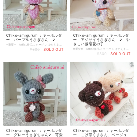
Chiko-amigurumi：キーホルダ
Chiko-amigurumi：キーホルダ
ー パープルうさぎさん ♪
ー アジサイうさぎさん ♪ や
さしい紫陽花の子
※重要※ Artist作品にクーポンは使えません。クーポンご使用の場合は糸とArtist作品は別会計でお願いいたします。 ★Chiko-amigurumiさんの作品★ ChikoちゃんがKoKoKnitで可愛いあみぐるみを作ってくれました。ふわっとパープルのウサギささん(*^^*)キラキラしていて可愛いです♪ こちらもキーホルダーなので、いつでも一緒にいられますね( *´艸｀) 状態：立った状態 サイズ：大きさ：約14㎝（お耳~足先） こちらはArtistの方の作品になります。 発送は追跡のある対面受取のみです。定形外での発送はお受けできません。 レターパックで万一紛失した場合は補償しかねます。 補償をご希望方にはゆうパックをお勧めいたします。 プレゼントラッピングご希望の方は+200円です。ゆうパックのみで発送になります。 ラッピング付きゆうパックをお選びください。
¥800
SOLD OUT
※重要※ Artist作品にクーポンは使えません。クーポンご使用の場合は糸とArtist作品は別会計でお願いいたします。 ★Chiko-amigurumiさんの作品★ ChikoちゃんがKoKoKnitで可愛いあみぐるみを作ってくれました。紫陽花の糸で作ってくれました。とってもきれいなウサギさんです♪水色の薔薇と、ハートの飾りがとっても似合ってます。こちらもキーホルダーなので、いつでも一緒にいられますね( *´艸｀) 状態：立った状態 サイズ：大きさ：約12 ㎝（お耳~足先） こちらはArtistの方の作品になります。 発送は追跡のある対面受取のみです。定形外での発送はお受けできません。 レターパックで万一紛失した場合は補償しかねます。 補償をご希望方にはゆうパックをお勧めいたします。 プレゼントラッピングご希望の方は+200円です。ゆうパックのみで発送になります。 ラッピング付きゆうパックをお選びください。
¥800
SOLD OUT
Chiko-amigurumi：キーホルダ
Chiko-amigurumi：キーホルダ
ー グレーうさぎちゃん♪ 可愛
ー こげ茶くまさん、ベージュ