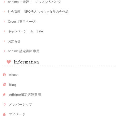
orihime ～織姫～ レッスン & バッグ
社会貢献 NPO法人ちっちゃな星の会作品
Order（専用ページ）
キャンペーン ＆ Sale
お知らせ
orihime 認定講師 専用
Information
About
Blog
orihime認定講師専用
メンバーシップ
マイページ