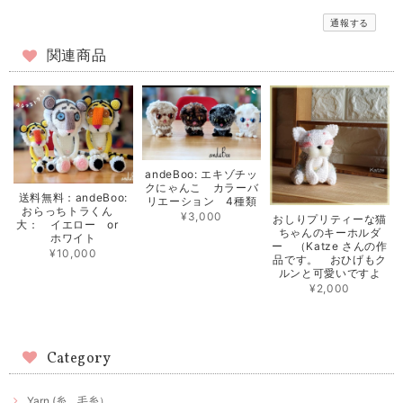
通報する
関連商品
andeBoo: エキゾチッ
クにゃんこ カラーバ
送料無料：andeBoo:
リエーション 4種類
おらっちトラくん
¥3,000
おしりプリティーな猫
大： イエロー or
ちゃんのキーホルダ
ホワイト
ー （Katze さんの作
¥10,000
品です。 おひげもク
ルンと可愛いですよ
¥2,000
Category
Yarn (糸、毛糸）