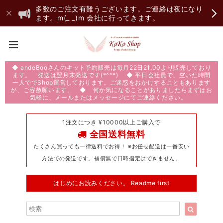
多数のご注文有難うございます。ご連絡は夜になり
ます。m(_ _)m 会社に行ってきます。
◆ andeBooさんのキット予約販売は毎月22日21:00より販売しており
ます。 発送は翌月末発送です(*^^*) ◆ 平日会社員で、空いた時間
一人ででShop運営しております。ご迷惑をおかけすることもあります
が、ご容赦願います。 ◆ 何か気になることがありましたらまずはお
気軽に、メールまたはメッセージにてご連絡ください。
1注文につき ¥10000以上ご購入で
全国送料無料
たくさん買っても一律送料でお得！ ※お任せ配送は一番安い
方法での発送です。補償無で日時指定はできません。
はじめにお読みください。 Readme first