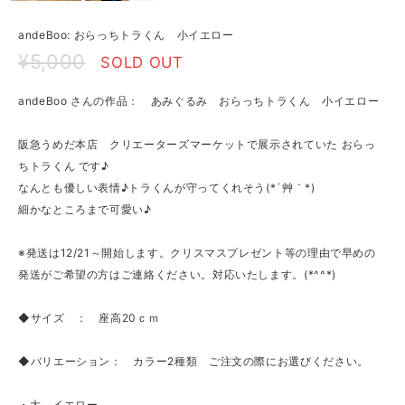
andeBoo: おらっちトラくん 小イエロー
¥5,000
SOLD OUT
andeBoo さんの作品： あみぐるみ おらっちトラくん 小イエロー
阪急うめだ本店 クリエーターズマーケットで展示されていた おらっ
ちトラくん です♪
なんとも優しい表情♪トラくんが守ってくれそう(*´艸｀*)
細かなところまで可愛い♪
※発送は12/21～開始します。クリスマスプレゼント等の理由で早めの
発送がご希望の方はご連絡ください。対応いたします。(*^^*)
◆サイズ ： 座高20ｃｍ
◆バリエーション： カラー2種類 ご注文の際にお選びください。
・大 イエロー