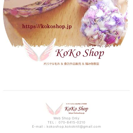
Web Shop Only
TEL： 070-8415-0210
E-mail：
kokoshop.kokoknit@gmail.com