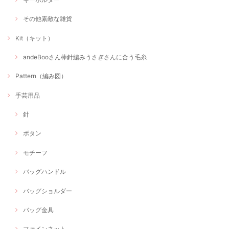
その他素敵な雑貨
Kit（キット）
andeBooさん棒針編みうさぎさんに合う毛糸
Pattern（編み図）
手芸用品
針
ボタン
モチーフ
バッグハンドル
バッグショルダー
バッグ金具
ファインネット