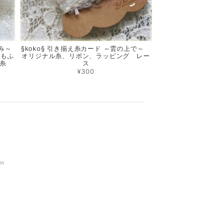
み～
§koko§ 引き揃え糸カード ～雲の上で～
 もふ
オリジナル糸、リボン、ラッピング レー
糸
ス
¥300
om