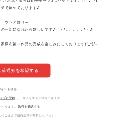
編んだお花と葉っぱのモチーフ3つセットです。(*^ｖ^*)
ンチで留めております♪
リーやヘア飾り～
の一部になれたら嬉しいです♪゜・*:.。. .。.:*・♪
家様次第～作品の完成を楽しみにしております(^_^)/~
入荷通知を希望する
ポイント
獲得
ップに登録
し、購入をすると獲得できます。
かかります。
送料を確認する
0以上のご注文で国内送料が無料になります。