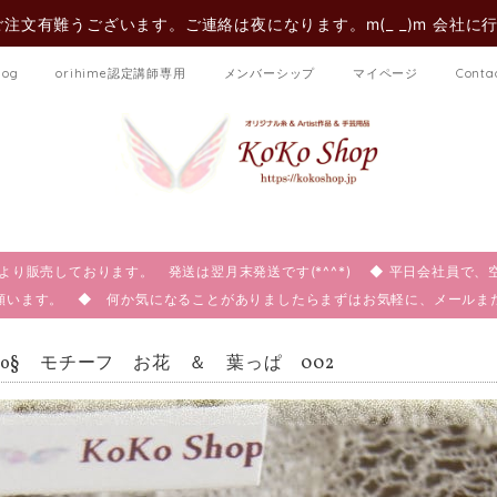
注文有難うございます。ご連絡は夜になります。m(_ _)m 会社に
log
orihime認定講師専用
メンバーシップ
マイページ
Conta
:00より販売しております。 発送は翌月末発送です(*^^*) ◆ 平日会社員
願います。 ◆ 何か気になることがありましたらまずはお気軽に、メール
oko§ モチーフ お花 ＆ 葉っぱ 002