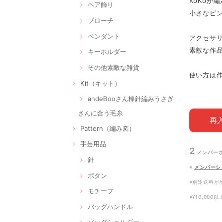
KoKoが
ヘア飾り
小さなピ
ブローチ
ペンダント
アクセサ
素敵な作品
キーホルダー
その他素敵な雑貨
使い方は作
Kit（キット）
andeBooさん棒針編みうさぎ
さんに合う毛糸
再
Pattern（編み図）
手芸用品
2
メンバー
針
※
メンバーシ
ボタン
※別途送料が
モチーフ
※¥10,00
バッグハンドル