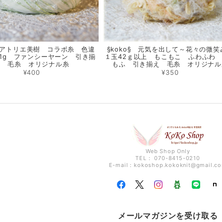
§ アトリエ美樹 コラボ糸 色違
§koko§ 元気を出して～花々の微笑
1g ファンシーヤーン 引き揃
１玉42ｇ以上 もこもこ ふわふわ
え 毛糸 オリジナル糸
もふ 引き揃え 毛糸 オリジナル
¥400
¥350
Web Shop Only
TEL： 070-8415-0210
E-mail：
kokoshop.kokoknit@gmail.c
メールマガジンを受け取る