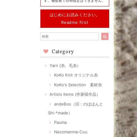
す。補償無で日時指定はできません。
はじめにお読みください。
Readme first
Category
Yarn (糸、毛糸）
KoKo Knit オリジナル糸
KoKo's Selection 素材糸
Artists Items (作家様作品）
andeBoo（旧：のほほんと
Shi-*made）
Paume
Necomanma-Cuu