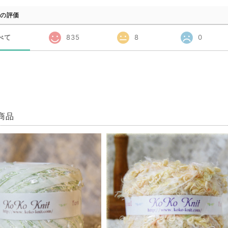
の評価
べて
835
8
0
商品