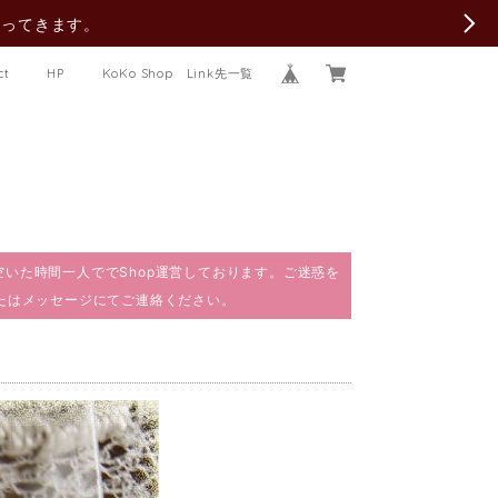
行ってきます。
ct
HP
KoKo Shop Link先一覧
で、空いた時間一人ででShop運営しております。ご迷惑を
またはメッセージにてご連絡ください。