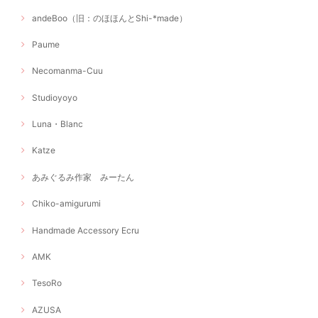
andeBoo（旧：のほほんとShi-*made）
Paume
Necomanma-Cuu
Studioyoyo
Luna・Blanc
Katze
あみぐるみ作家 みーたん
Chiko-amigurumi
Handmade Accessory Ecru
AMK
TesoRo
AZUSA