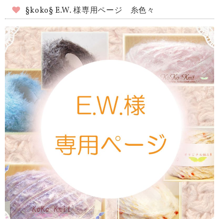
§koko§ E.W. 様専用ページ 糸色々