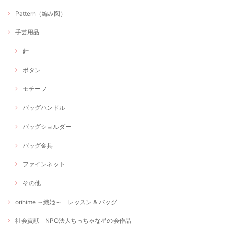
Pattern（編み図）
手芸用品
針
ボタン
モチーフ
バッグハンドル
バッグショルダー
バッグ金具
ファインネット
その他
orihime ～織姫～ レッスン & バッグ
社会貢献 NPO法人ちっちゃな星の会作品