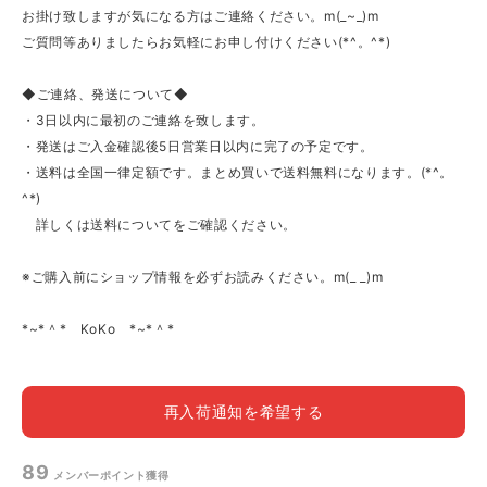
お掛け致しますが気になる方はご連絡ください。m(_~_)m
ご質問等ありましたらお気軽にお申し付けください(*^。^*)
◆ご連絡、発送について◆
・3日以内に最初のご連絡を致します。
・発送はご入金確認後5日営業日以内に完了の予定です。
・送料は全国一律定額です。まとめ買いで送料無料になります。(*^。
^*)
詳しくは送料についてをご確認ください。
※ご購入前にショップ情報を必ずお読みください。m(_ _)m
*~*＾* KoKo *~*＾*
再入荷通知を希望する
89
メンバーポイント
獲得