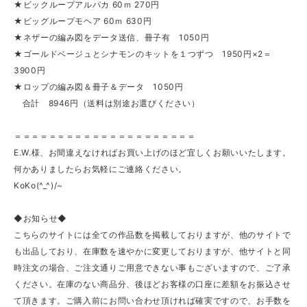
★ビックループアルパカ 60ｍ 270円
★ビッグループモヘア 60ｍ 630円
★ネザーの編み図をデータ送信、冊子有 1050円
★ゴールドベージュとシナモンのキットを１つずつ 1950円×2＝
3900円
★ロップの編み図＆冊子＆データ 1050円
合計 8946円（送料は別途お選びください）
＝＝＝＝＝＝＝＝＝＝＝＝＝＝＝＝＝＝＝＝＝
E.W.様、お間違えなければお買い上げのほど宜しくお願いいたします。
何かありましたらお気軽にご連絡ください。
KoKo(^_^)/~
◆お知らせ◆
こちらのサイトには全ての作品数を掲載しておりますが、他のサイトで
も出品しており、在庫数を速やかに変更しておりますが、他サイトと同
時注文の場合、ご注文通りご用意できない事もございますので、ご了承
ください。在庫のない商品分、後ほどお客様の口座に差額をお振込させ
て頂きます。ご購入前にお問い合わせ頂ければ確実ですので、お手数を