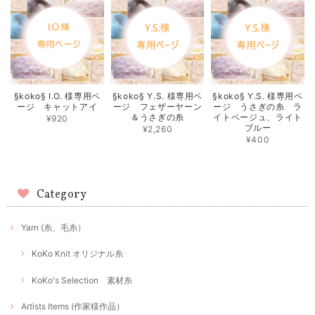
§koko§ I.O. 様専用ペ
§koko§ Y.S. 様専用ペ
§koko§ Y.S. 様専用ペ
ージ キャットアイ
ージ フェザーヤーン
ージ うさぎの糸 ラ
＆うさぎの糸
イトベージュ、ライト
¥920
ブルー
¥2,260
¥400
Category
Yarn (糸、毛糸）
KoKo Knit オリジナル糸
KoKo's Selection 素材糸
Artists Items (作家様作品）