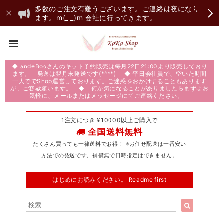
多数のご注文有難うございます。ご連絡は夜になり
ます。m(_ _)m 会社に行ってきます。
◆ andeBooさんのキット予約販売は毎月22日21:00より販売しており
ます。 発送は翌月末発送です(*^^*) ◆ 平日会社員で、空いた時間
一人ででShop運営しております。ご迷惑をおかけすることもあります
が、ご容赦願います。 ◆ 何か気になることがありましたらまずはお
気軽に、メールまたはメッセージにてご連絡ください。
1注文につき ¥10000以上ご購入で
全国送料無料
たくさん買っても一律送料でお得！ ※お任せ配送は一番安い
方法での発送です。補償無で日時指定はできません。
はじめにお読みください。 Readme first