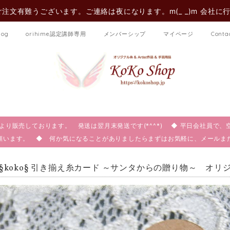
注文有難うございます。ご連絡は夜になります。m(_ _)m 会社に
log
orihime認定講師専用
メンバーシップ
マイページ
Conta
:00より販売しております。 発送は翌月末発送です(*^^*) ◆ 平日会社員
願います。 ◆ 何か気になることがありましたらまずはお気軽に、メール
 §koko§ 引き揃え糸カード ～サンタからの贈り物～ オ