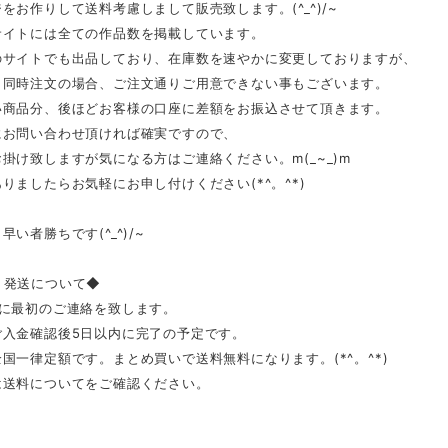
をお作りして送料考慮しまして販売致します。(^_^)/~
サイトには全ての作品数を掲載しています。
のサイトでも出品しており、在庫数を速やかに変更しておりますが、
と同時注文の場合、ご注文通りご用意できない事もございます。
い商品分、後ほどお客様の口座に差額をお振込させて頂きます。
にお問い合わせ頂ければ確実ですので、
掛け致しますが気になる方はご連絡ください。m(_~_)m
りましたらお気軽にお申し付けください(*^。^*)
早い者勝ちです(^_^)/~
、発送について◆
内に最初のご連絡を致します。
ご入金確認後5日以内に完了の予定です。
国一律定額です。まとめ買いで送料無料になります。(*^。^*)
送料についてをご確認ください。