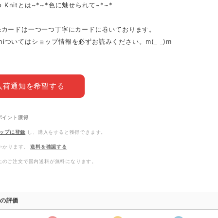
Ko Knitとは~*~*色に魅せられて~*~*
糸カードは一つ一つ丁寧にカードに巻いております。
itniついてはショップ情報を必ずお読みください。m(_ _)m
入荷通知を希望する
ポイント
獲得
ップに登録
し、購入をすると獲得できます。
かかります。
送料を確認する
0以上のご注文で国内送料が無料になります。
の評価