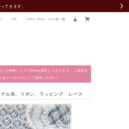
行ってきます。
ct
HP
KoKo Shop Link先一覧
で、空いた時間一人ででShop運営しております。ご迷惑を
またはメッセージにてご連絡ください。
リジナル糸、リボン、ラッピング レース