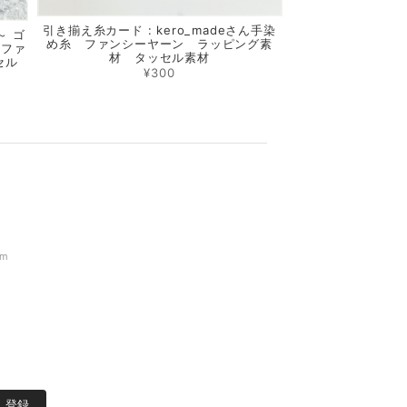
引き揃え糸カード : kero_madeさん手染
～ ゴ
め糸 ファンシーヤーン ラッピング素
 ファ
材 タッセル素材
セル
¥300
om
登録