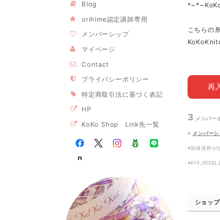
Blog
*~*~Ko
orihime認定講師専用
こちらの
メンバーシップ
KoKoKn
マイページ
Contact
プライバシーポリシー
再
特定商取引法に基づく表記
HP
3
メンバー
KoKo Shop Link先一覧
※
メンバーシ
※別途送料が
※¥10,00
ショップ