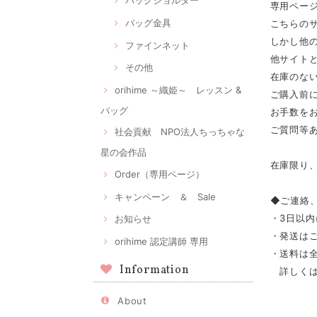
バッグショルダー
専用ページ
バッグ金具
こちらの
しかし他
ファインネット
他サイト
その他
在庫のな
orihime ～織姫～ レッスン &
ご購入前
バッグ
お手数をお
ご質問等あ
社会貢献 NPO法人ちっちゃな
星の会作品
在庫限り、
Order（専用ページ）
キャンペーン ＆ Sale
◆ご連絡
・3日以
お知らせ
・発送は
orihime 認定講師 専用
・送料は全
Information
詳しくは
About