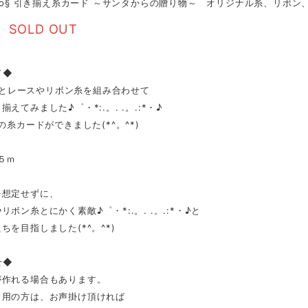
oko§ 引き揃え糸カード ～サンタからの贈り物～ オリジナル糸、リボ
SOLD OUT
ド◆
nitとレースやリボン糸を組み合わせて
えてみました♪゜・*:.。. .。.:*・♪
みの糸カードができました(*^。^*)
５ｍ
を想定せずに、
リボン糸とにかく素敵♪゜・*:.。. .。.:*・♪と
ちを目指しました(*^。^*)
せ◆
が作れる場合もあります。
り用の方は、お声掛け頂ければ