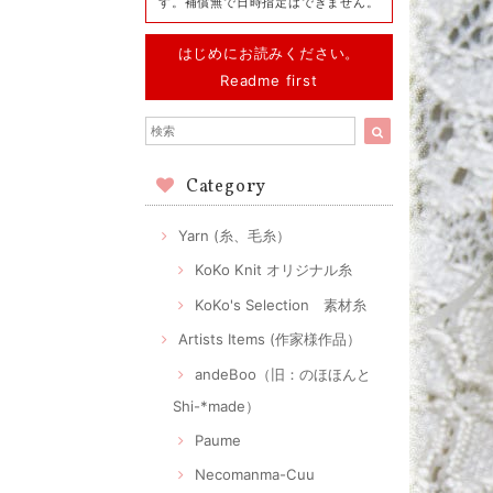
す。補償無で日時指定はできません。
はじめにお読みください。
Readme first
Category
Yarn (糸、毛糸）
KoKo Knit オリジナル糸
KoKo's Selection 素材糸
Artists Items (作家様作品）
andeBoo（旧：のほほんと
Shi-*made）
Paume
Necomanma-Cuu