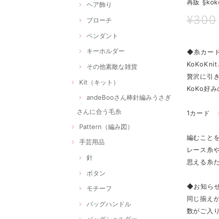
再販 §k
ヘア飾り
¥300
ブローチ
ペンダント
キーホルダー
◆糸カー
KoKoK
その他素敵な雑貨
贅沢に引き揃
Kit（キット）
KoKo好
andeBooさん棒針編みうさぎ
さんに合う毛糸
1カード 
Pattern（編み図）
編むこと
手芸用品
レース糸や
針
思える糸た
ボタン
◆お知ら
モチーフ
同じ揃え
バッグハンドル
数がご入