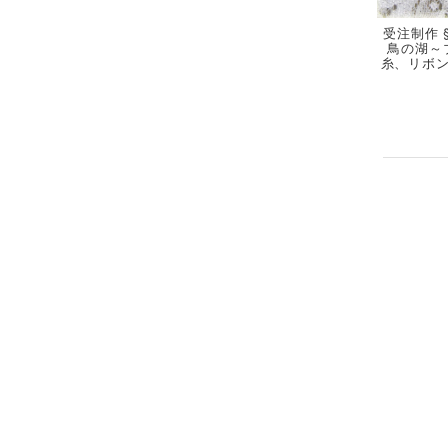
受注制作 
鳥の湖～
糸、リボ