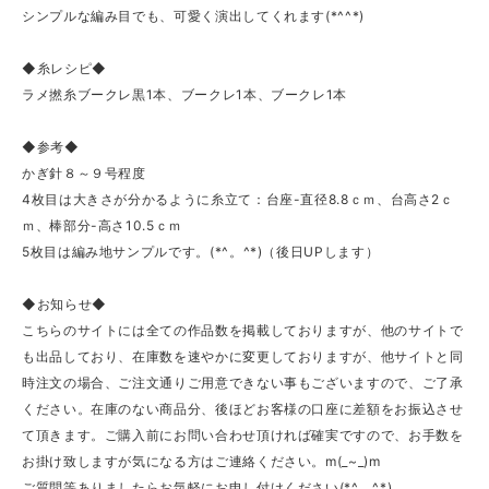
シンプルな編み目でも、可愛く演出してくれます(*^^*)
◆糸レシピ◆
ラメ撚糸ブークレ黒1本、ブークレ1本、ブークレ1本
◆参考◆
かぎ針８～９号程度
4枚目は大きさが分かるように糸立て：台座-直径8.8ｃｍ、台高さ2ｃ
ｍ、棒部分-高さ10.5ｃｍ
5枚目は編み地サンプルです。(*^。^*)（後日UPします）
◆お知らせ◆
こちらのサイトには全ての作品数を掲載しておりますが、他のサイトで
も出品しており、在庫数を速やかに変更しておりますが、他サイトと同
時注文の場合、ご注文通りご用意できない事もございますので、ご了承
ください。在庫のない商品分、後ほどお客様の口座に差額をお振込させ
て頂きます。ご購入前にお問い合わせ頂ければ確実ですので、お手数を
お掛け致しますが気になる方はご連絡ください。m(_~_)m
ご質問等ありましたらお気軽にお申し付けください(*^。^*)