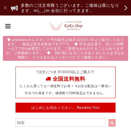
多数のご注文有難うございます。ご連絡は夜になり
ます。m(_ _)m 会社に行ってきます。
◆ andeBooさんのキット予約販売は毎月22日21:00より販売しており
ます。 発送は翌月末発送です(*^^*) ◆ 平日会社員で、空いた時間
一人ででShop運営しております。ご迷惑をおかけすることもあります
が、ご容赦願います。 ◆ 何か気になることがありましたらまずはお
気軽に、メールまたはメッセージにてご連絡ください。
1注文につき ¥10000以上ご購入で
全国送料無料
たくさん買っても一律送料でお得！ ※お任せ配送は一番安い
方法での発送です。補償無で日時指定はできません。
はじめにお読みください。 Readme first