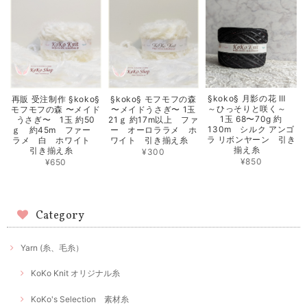
§koko§ 月影の花 Ⅲ
再販 受注制作 §koko§
§koko§ モフモフの森
～ひっそりと咲く～
モフモフの森 〜メイド
〜メイドうさぎ〜 1玉
1玉 68〜70g 約
うさぎ〜 1玉 約50
21ｇ 約17m以上 ファ
130m シルク アンゴ
ｇ 約45m ファー
ー オーロララメ ホ
ラ リボンヤーン 引き
ラメ 白 ホワイト
ワイト 引き揃え糸
揃え糸
引き揃え糸
¥300
¥850
¥650
Category
Yarn (糸、毛糸）
KoKo Knit オリジナル糸
KoKo's Selection 素材糸