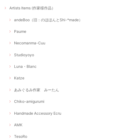
Artists Items (作家様作品）
andeBoo（旧：のほほんとShi-*made）
Paume
Necomanma-Cuu
Studioyoyo
Luna・Blanc
Katze
あみぐるみ作家 みーたん
Chiko-amigurumi
Handmade Accessory Ecru
AMK
TesoRo