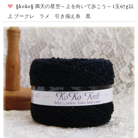
§koko§ 満天の星空～上を向いて歩こう～ 1玉67g以
上 ブークレ ラメ 引き揃え糸 黒