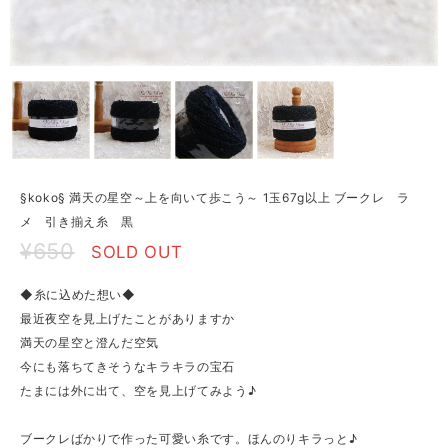
§koko§ 満天の星空～上を向いて歩こう～ 1玉67g以上 ブークレ ラ
メ 引き揃え糸 黒
¥650
SOLD OUT
◆糸に込めた想い◆
最近夜空を見上げたことがありますか
満天の星空と澄んだ空気
今にも落ちてきそうなキラキラの宝石
たまには外に出て、空を見上げてみよう♪
ブークレばかりで作った可愛い糸です。ほんのりキラっと♪