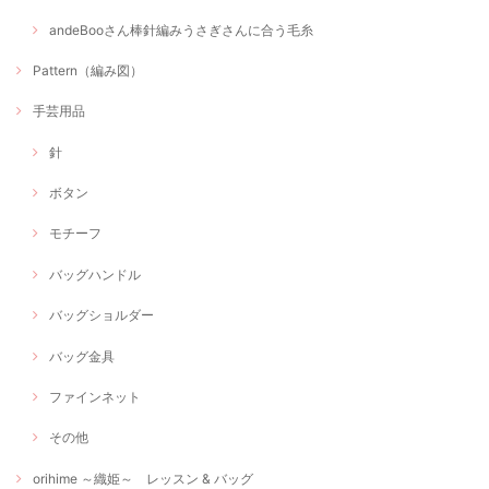
andeBooさん棒針編みうさぎさんに合う毛糸
Pattern（編み図）
手芸用品
針
ボタン
モチーフ
バッグハンドル
バッグショルダー
バッグ金具
ファインネット
その他
orihime ～織姫～ レッスン & バッグ