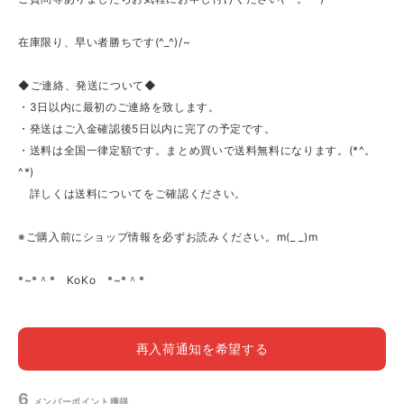
在庫限り、早い者勝ちです(^_^)/~
◆ご連絡、発送について◆
・3日以内に最初のご連絡を致します。
・発送はご入金確認後5日以内に完了の予定です。
・送料は全国一律定額です。まとめ買いで送料無料になります。(*^。
^*)
詳しくは送料についてをご確認ください。
※ご購入前にショップ情報を必ずお読みください。m(_ _)m
*~*＾* KoKo *~*＾*
再入荷通知を希望する
6
メンバーポイント
獲得