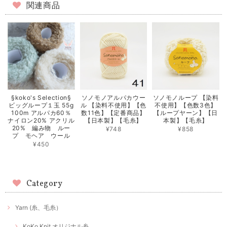
関連商品
§koko's Selection§
ソノモノアルパカウー
ソノモノループ 【染料
ビッグループ１玉 55g
ル 【染料不使用】【色
不使用】【色数3色】
100m アルパカ60％
数11色】【定番商品】
【ループヤーン】【日
ナイロン20% アクリル
【日本製】【毛糸】
本製】【毛糸】
20% 編み物 ルー
¥748
¥858
プ モヘア ウール
¥450
Category
Yarn (糸、毛糸）
KoKo Knit オリジナル糸