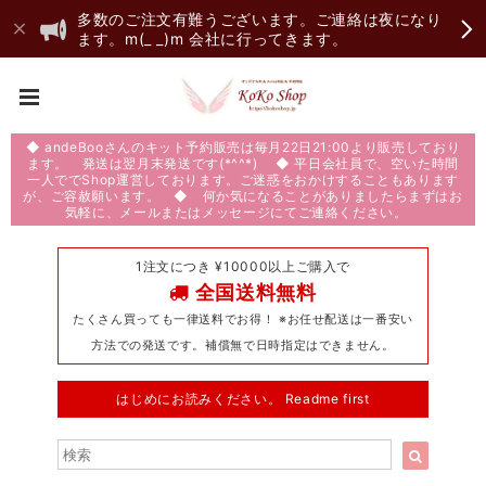
多数のご注文有難うございます。ご連絡は夜になり
ます。m(_ _)m 会社に行ってきます。
◆ andeBooさんのキット予約販売は毎月22日21:00より販売しており
ます。 発送は翌月末発送です(*^^*) ◆ 平日会社員で、空いた時間
一人ででShop運営しております。ご迷惑をおかけすることもあります
が、ご容赦願います。 ◆ 何か気になることがありましたらまずはお
気軽に、メールまたはメッセージにてご連絡ください。
1注文につき ¥10000以上ご購入で
全国送料無料
たくさん買っても一律送料でお得！ ※お任せ配送は一番安い
方法での発送です。補償無で日時指定はできません。
はじめにお読みください。 Readme first