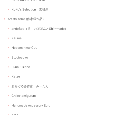
KoKo's Selection 素材糸
Artists Items (作家様作品）
andeBoo（旧：のほほんとShi-*made）
Paume
Necomanma-Cuu
Studioyoyo
Luna・Blanc
Katze
あみぐるみ作家 みーたん
Chiko-amigurumi
Handmade Accessory Ecru
AMK