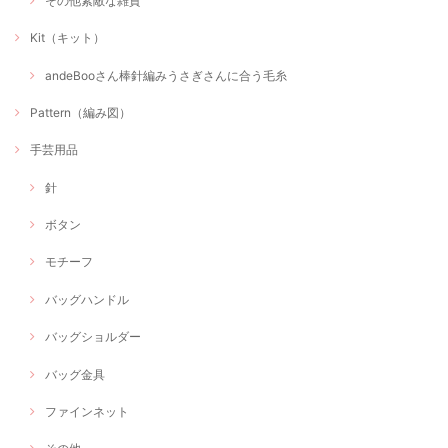
その他素敵な雑貨
Kit（キット）
andeBooさん棒針編みうさぎさんに合う毛糸
Pattern（編み図）
手芸用品
針
ボタン
モチーフ
バッグハンドル
バッグショルダー
バッグ金具
ファインネット