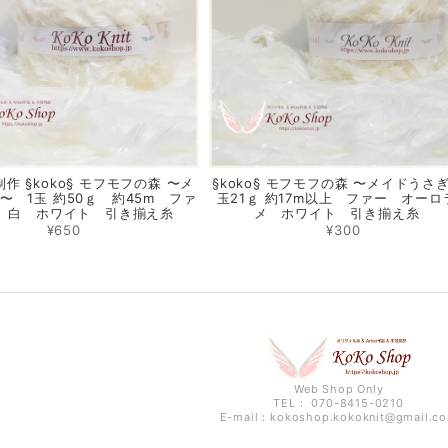
作 §koko§ モフモフの森 〜メ
§koko§ モフモフの森 〜メイドうさぎ
〜 1玉 約50ｇ 約45m ファ
玉21ｇ 約17m以上 ファー オーロ
 白 ホワイト 引き揃え糸
メ ホワイト 引き揃え糸
¥650
¥300
Web Shop Only
TEL： 070-8415-0210
E-mail：
kokoshop.kokoknit@gmail.c