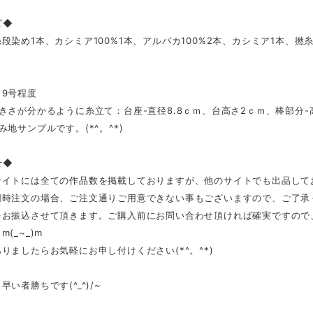
ピ◆
段染め1本、カシミア100%1本、アルパカ100%2本、カシミア1本、撚
７～9号程度
きさが分かるように糸立て：台座-直径8.8ｃｍ、台高さ2ｃｍ、棒部分-高
み地サンプルです。(*^。^*)
せ◆
サイトには全ての作品数を掲載しておりますが、他のサイトでも出品して
同時注文の場合、ご注文通りご用意できない事もございますので、ご了承
をお振込させて頂きます。ご購入前にお問い合わせ頂ければ確実ですので
(_~_)m
りましたらお気軽にお申し付けください(*^。^*)
早い者勝ちです(^_^)/~