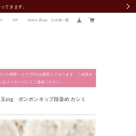
行ってきます。
ct
HP
KoKo Shop Link先一覧
で、空いた時間一人ででShop運営しております。ご迷惑を
またはメッセージにてご連絡ください。
1玉21g ポンポンネップ段染め カシミ