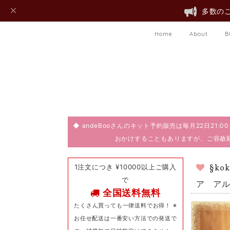
多数のご
Home
About
B
◆ andeBooさんのキット予約販売は毎月22日21
おかけすることもありますが、ご容赦
1注文につき ¥10000以上ご購入
§k
で
ア ア
全国送料無料
たくさん買っても一律送料でお得！ ※
お任せ配送は一番安い方法での発送で