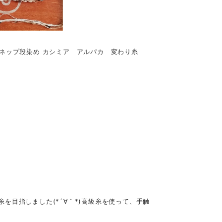
ンポンネップ段染め カシミア アルパカ 変わり糸
目指しました(*´∀｀*)高級糸を使って、手触