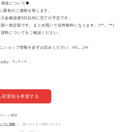
、発送について◆
内に最初のご連絡を致します。
ご入金確認後5日以内に完了の予定です。
国一律定額です。まとめ買いで送料無料になります。(*^。^*)
送料についてをご確認ください。
にショップ情報を必ずお読みください。m(_ _)m
KoKo *~*＾*
入荷通知を希望する
ポイント
獲得
ップに登録
し、購入をすると獲得できます。