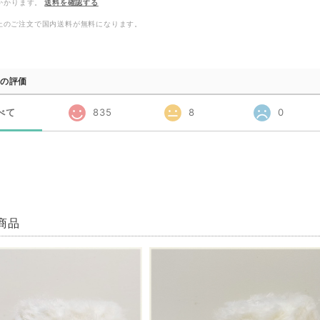
かかります。
送料を確認する
0以上のご注文で国内送料が無料になります。
の評価
べて
835
8
0
商品