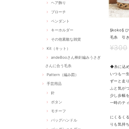
ヘア飾り
ブローチ
ペンダント
§koko
キーホルダー
毛糸 引
その他素敵な雑貨
¥300
Kit（キット）
andeBooさん棒針編みうさぎ
さんに合う毛糸
◆糸に込
いつも一
Pattern（編み図）
ずーと走
手芸用品
ふと気が
針
少し歩幅
ボタン
一時のテ
モチーフ
にくるくる
バッグハンドル
りも気持