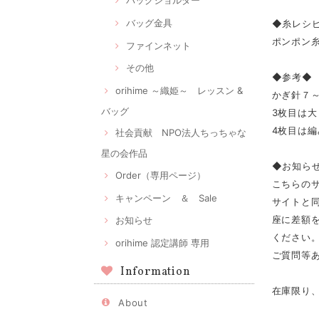
バッグショルダー
バッグ金具
◆糸レシ
ポンポン糸
ファインネット
その他
◆参考◆
orihime ～織姫～ レッスン &
かぎ針
バッグ
3枚目は大
4枚目は編
社会貢献 NPO法人ちっちゃな
星の会作品
◆お知ら
Order（専用ページ）
こちらの
キャンペーン ＆ Sale
サイトと
座に差額
お知らせ
ください。m
orihime 認定講師 専用
ご質問等あ
Information
在庫限り、
About