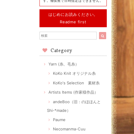
す。補償無で日時指定はできません。
はじめにお読みください。
Readme first
Category
Yarn (糸、毛糸）
KoKo Knit オリジナル糸
KoKo's Selection 素材糸
Artists Items (作家様作品）
andeBoo（旧：のほほんと
Shi-*made）
Paume
Necomanma-Cuu