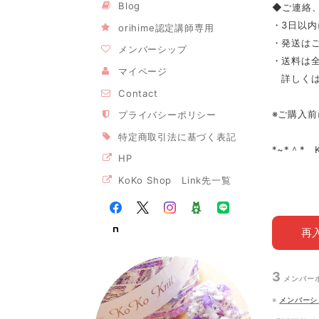
Blog
◆ご連絡
・3日以
orihime認定講師専用
・発送は
メンバーシップ
・送料は全
マイページ
詳しくは
Contact
※ご購入前
プライバシーポリシー
特定商取引法に基づく表記
*~*＾* 
HP
KoKo Shop Link先一覧
再
3
メンバー
※
メンバーシ