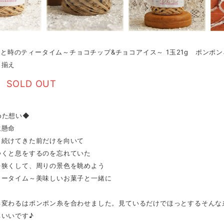
§ ひと時のティータイム～チョコチップ&チョコアイス～ 1玉21g ポ
き揃え
SOLD OUT
めた想い◆
生懸命
り続けてきた前だけを向いて
つくと息をするのを忘れていた
を狭くして、周りの景色を眺めよう
ィータイム～美味しいお菓子と一緒に
変わるはポンポン糸を合わせました。見ているだけでほっとするそんな糸を
ちいいです♪