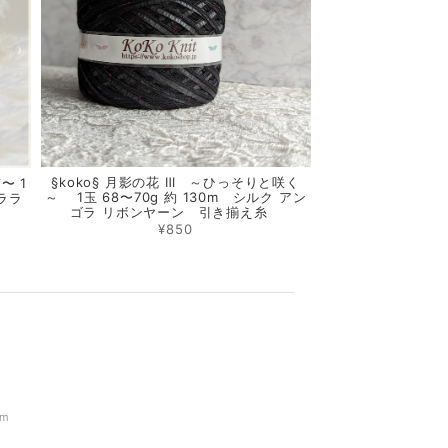
§koko§ 月影の花 Ⅲ ～ひっそりと咲く
〜 1
～ 1玉 68〜70g 約 130m シルク アン
ララ
ゴラ リボンヤーン 引き揃え糸
¥850
om