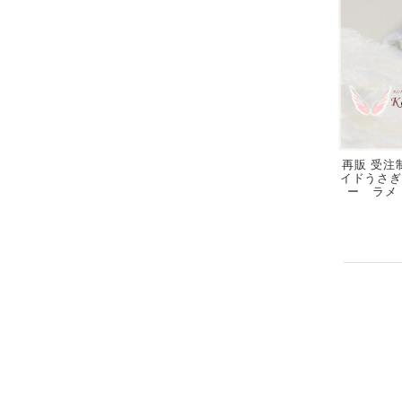
再販 受注制
イドうさぎ
ー ラメ