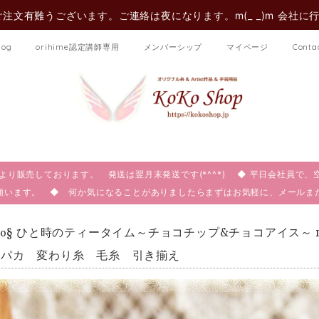
注文有難うございます。ご連絡は夜になります。m(_ _)m 会社に
log
orihime認定講師専用
メンバーシップ
マイページ
Conta
:00より販売しております。 発送は翌月末発送です(*^^*) ◆ 平日会社員
願います。 ◆ 何か気になることがありましたらまずはお気軽に、メール
oko§ ひと時のティータイム～チョコチップ&チョコアイス～ 
ルパカ 変わり糸 毛糸 引き揃え