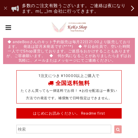
多数のご注文有難うございます。ご連絡は夜になり
ます。m(_ _)m 会社に行ってきます。
◆ andeBooさんのキット予約販売は毎月22日21:00より販売しており
ます。 発送は翌月末発送です(*^^*) ◆ 平日会社員で、空いた時間
一人ででShop運営しております。ご迷惑をおかけすることもあります
が、ご容赦願います。 ◆ 何か気になることがありましたらまずはお
気軽に、メールまたはメッセージにてご連絡ください。
1注文につき ¥10000以上ご購入で
全国送料無料
たくさん買っても一律送料でお得！ ※お任せ配送は一番安い
方法での発送です。補償無で日時指定はできません。
はじめにお読みください。 Readme first