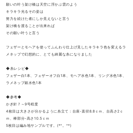
願いの叶う架け橋は天空に浮かぶ雲のよう
キラキラ光るその姿は
努力を続けた者にしか見えないと言う
架け橋を渡ることが出来れば
その願い叶うと言う
フェザーとモヘアを使ってふんわり仕上げ見したキラキラ色を変えるラ
メネップで幻想的に、とても綺麗な糸になりました
◆糸レシピ◆
フェザー白1本、フェザーオフ白1本、モヘア水色1本、リング水色1本、
ラメネップ銀水色1本
◆参考◆
かぎ針７～9号程度
4枚目は大きさが分かるように糸立て：台座-直径8.8ｃｍ、台高さ2ｃ
ｍ、棒部分-高さ10.5ｃｍ
5枚目は編み地サンプルです。(*^。^*)