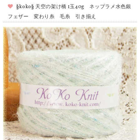
§koko§ 天空の架け橋 1玉40g ネップラメ水色銀
フェザー 変わり糸 毛糸 引き揃え