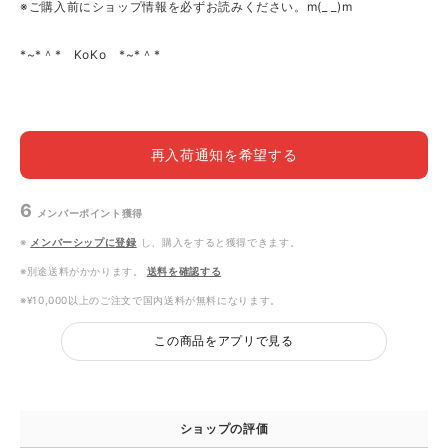
※ご購入前にショップ情報を必ずお読みください。m(_ _)m
*~*＾* KoKo *~*＾*
再入荷通知を希望する
6
メンバーポイント
獲得
※
メンバーシップに登録
し、購入をすると獲得できます。
※別途送料がかかります。
送料を確認する
※¥10,000以上のご注文で国内送料が無料になります。
この商品をアプリで見る
ショップの評価