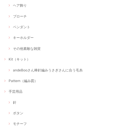
ヘア飾り
ブローチ
ペンダント
キーホルダー
その他素敵な雑貨
Kit（キット）
andeBooさん棒針編みうさぎさんに合う毛糸
Pattern（編み図）
手芸用品
針
ボタン
モチーフ