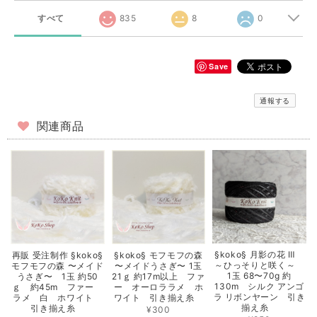
すべて
835
8
0
Save
通報する
関連商品
§koko§ 月影の花 Ⅲ
再販 受注制作 §koko§
§koko§ モフモフの森
～ひっそりと咲く～
モフモフの森 〜メイド
〜メイドうさぎ〜 1玉
1玉 68〜70g 約
うさぎ〜 1玉 約50
21ｇ 約17m以上 ファ
130m シルク アンゴ
ｇ 約45m ファー
ー オーロララメ ホ
ラ リボンヤーン 引き
ラメ 白 ホワイト
ワイト 引き揃え糸
揃え糸
引き揃え糸
¥300