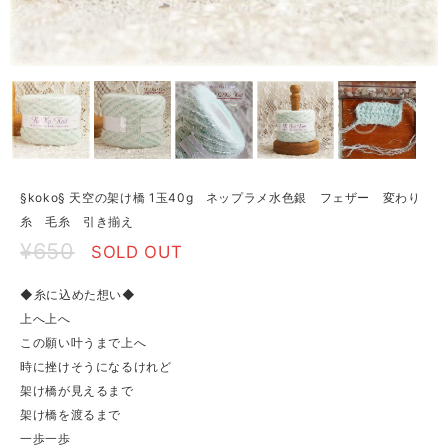
§koko§ 天空の架け橋 1玉40g ネップラメ水色銀 フェザー 変わり
糸 毛糸 引き揃え
¥650
SOLD OUT
◆糸に込めた想い◆
上へ上へ
この願い叶うまで上へ
時に挫けそうになるけれど
架け橋が見えるまで
架け橋を渡るまで
一歩一歩