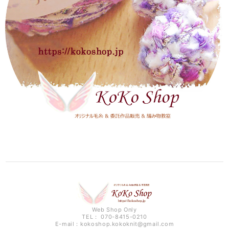
Web Shop Only
TEL： 070-8415-0210
E-mail：
kokoshop.kokoknit@gmail.com