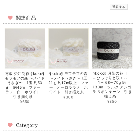
通報する
関連商品
§koko§ 月影の花 Ⅲ
再販 受注制作 §koko§
§koko§ モフモフの森
～ひっそりと咲く～
モフモフの森 〜メイド
〜メイドうさぎ〜 1玉
1玉 68〜70g 約
うさぎ〜 1玉 約50
21ｇ 約17m以上 ファ
130m シルク アンゴ
ｇ 約45m ファー
ー オーロララメ ホ
ラ リボンヤーン 引き
ラメ 白 ホワイト
ワイト 引き揃え糸
揃え糸
引き揃え糸
¥300
¥850
¥650
Category