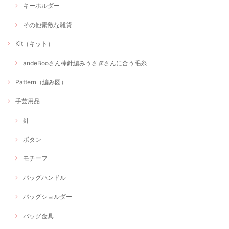
キーホルダー
その他素敵な雑貨
Kit（キット）
andeBooさん棒針編みうさぎさんに合う毛糸
Pattern（編み図）
手芸用品
針
ボタン
モチーフ
バッグハンドル
バッグショルダー
バッグ金具