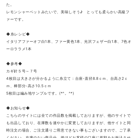
た。
レモンシャーベットみたいで、美味しそう♪ とっても柔らかい高級フ
ァーです。
◆糸レシピ◆
イタリアファーオフ白1本、ファー黄色1本、光沢フェザー白1本、7色オ
ーロララメ1本
◆参考◆
カギ針５号～７号
4枚目は大きさが分かるように糸立て：台座-直径8.8ｃｍ、台高さ2ｃ
ｍ、棒部分-高さ10.5ｃｍ
5枚目は編み地サンプルです。(*^。^*)
◆お知らせ◆
こちらのサイトには全ての作品数を掲載しておりますが、他のサイトで
も出品しており、在庫数を速やかに変更しておりますが、他サイトと同
時注文の場合、ご注文通りご用意できない事もございますので、ご了承
ください。在庫のない商品分、後ほどお客様の口座に差額をお振込させ