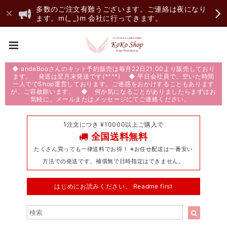
多数のご注文有難うございます。ご連絡は夜になり
ます。m(_ _)m 会社に行ってきます。
◆ andeBooさんのキット予約販売は毎月22日21:00より販売しており
ます。 発送は翌月末発送です(*^^*) ◆ 平日会社員で、空いた時間
一人ででShop運営しております。ご迷惑をおかけすることもあります
が、ご容赦願います。 ◆ 何か気になることがありましたらまずはお
気軽に、メールまたはメッセージにてご連絡ください。
1注文につき ¥10000以上ご購入で
全国送料無料
たくさん買っても一律送料でお得！ ※お任せ配送は一番安い
方法での発送です。補償無で日時指定はできません。
はじめにお読みください。 Readme first