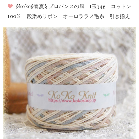
§koko§春夏§ プロバンスの風 1玉34g コットン
100% 段染めリボン オーロララメ毛糸 引き揃え