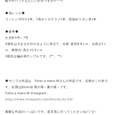
帽子やバッグなどにいかがですか(*^^*)
◆糸レシピ◆
コットン100％2本、7色オーロララメ1本、段染めリボン糸1本
◆参考◆
かぎ針5号～7号
4枚目は大きさが分かるように糸立て：台座-直径8.8ｃｍ、台高さ2ｃ
ｍ、棒部分-高さ10.5ｃｍ
5枚目は編み地サンプルです。(*^。^*)
◆サンプル作品は Fatto a mano Mさんの作品です。左側がこの糸で
す。右側は§koko§ 夜の海～夏の夜～です。
Fatto a mano M Instagram：
https://www.instagram.com/felicita.mc.09/
素敵な作品がいっぱいです。是非見に行ってくださいね(^_^)/~