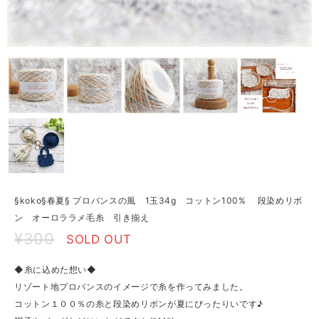
§koko§春夏§ プロバンスの風 1玉34g コットン100% 段染めリボ
ン オーロララメ毛糸 引き揃え
¥300
SOLD OUT
◆糸に込めた想い◆
リゾート地プロバンスのイメージで糸を作ってみました。
コットン１００％の糸と段染めリボンが夏にぴったりいです♪