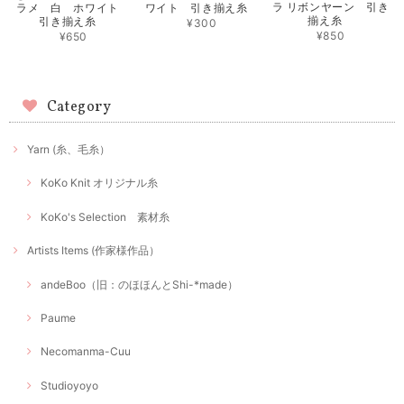
ラ リボンヤーン 引き
ラメ 白 ホワイト
ワイト 引き揃え糸
揃え糸
引き揃え糸
¥300
¥850
¥650
Category
Yarn (糸、毛糸）
KoKo Knit オリジナル糸
KoKo's Selection 素材糸
Artists Items (作家様作品）
andeBoo（旧：のほほんとShi-*made）
Paume
Necomanma-Cuu
Studioyoyo