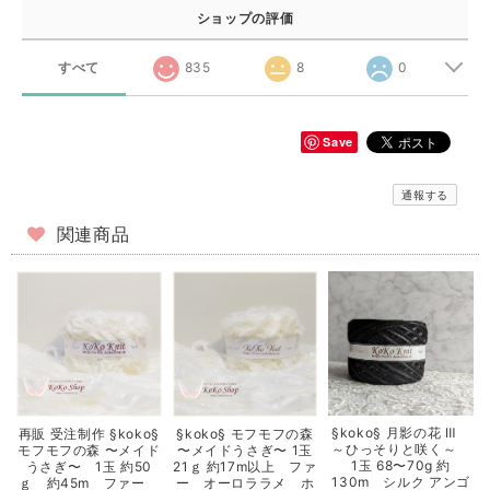
ショップの評価
すべて
835
8
0
Save
通報する
関連商品
§koko§ 月影の花 Ⅲ
再販 受注制作 §koko§
§koko§ モフモフの森
～ひっそりと咲く～
モフモフの森 〜メイド
〜メイドうさぎ〜 1玉
1玉 68〜70g 約
うさぎ〜 1玉 約50
21ｇ 約17m以上 ファ
130m シルク アンゴ
ｇ 約45m ファー
ー オーロララメ ホ