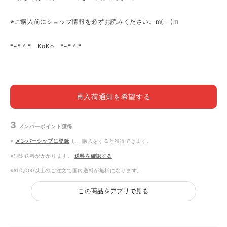
※ご購入前にショップ情報を必ずお読みください。m(_ _)m
*~*＾* KoKo *~*＾*
再入荷通知を希望する
3
メンバーポイント
獲得
※
メンバーシップに登録
し、購入をすると獲得できます。
※別途送料がかかります。
送料を確認する
※¥10,000以上のご注文で国内送料が無料になります。
この商品をアプリで見る