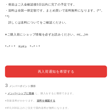
・発送はご入金確認後5日以内に完了の予定です。
・送料は全国一律定額です。まとめ買いで送料無料になります。(*^。
^*)
詳しくは送料についてをご確認ください。
※ご購入前にショップ情報を必ずお読みください。m(_ _)m
*~*＾* KoKo *~*＾*
再入荷通知を希望する
3
メンバーポイント
獲得
※
メンバーシップに登録
し、購入をすると獲得できます。
※別途送料がかかります。
送料を確認する
※¥10,000以上のご注文で国内送料が無料になります。