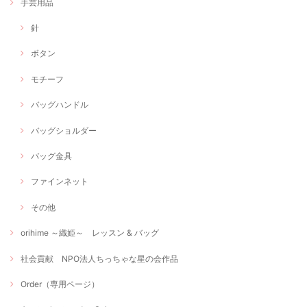
手芸用品
針
ボタン
モチーフ
バッグハンドル
バッグショルダー
バッグ金具
ファインネット
その他
orihime ～織姫～ レッスン & バッグ
社会貢献 NPO法人ちっちゃな星の会作品
Order（専用ページ）