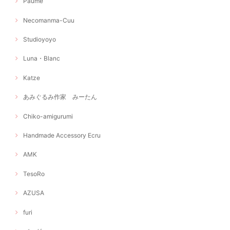
Paume
Necomanma-Cuu
Studioyoyo
Luna・Blanc
Katze
あみぐるみ作家 みーたん
Chiko-amigurumi
Handmade Accessory Ecru
AMK
TesoRo
AZUSA
furi