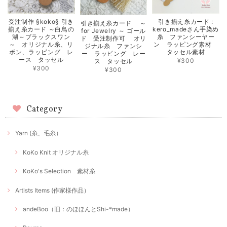
受注制作 §koko§ 引き
引き揃え糸カード :
引き揃え糸カード ～
揃え糸カード ～白鳥の
kero_madeさん手染め
for Jewelry ～ ゴール
湖～ブラックスワン
糸 ファンシーヤー
ド 受注制作可 オリ
～ オリジナル糸、リ
ン ラッピング素材
ジナル糸 ファンシ
ボン、ラッピング レ
タッセル素材
ー ラッピング レー
ース タッセル
¥300
ス タッセル
¥300
¥300
Category
Yarn (糸、毛糸）
KoKo Knit オリジナル糸
KoKo's Selection 素材糸
Artists Items (作家様作品）
andeBoo（旧：のほほんとShi-*made）