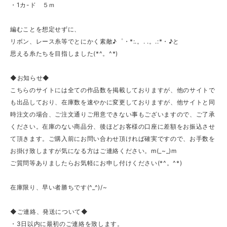
・1カ-ド ５ｍ
編むことを想定せずに、
リボン、レース糸等でとにかく素敵♪゜・*:.。. .。.:*・♪と
思える糸たちを目指しました(*^。^*)
◆お知らせ◆
こちらのサイトには全ての作品数を掲載しておりますが、他のサイトで
も出品しており、在庫数を速やかに変更しておりますが、他サイトと同
時注文の場合、ご注文通りご用意できない事もございますので、ご了承
ください。在庫のない商品分、後ほどお客様の口座に差額をお振込させ
て頂きます。ご購入前にお問い合わせ頂ければ確実ですので、お手数を
お掛け致しますが気になる方はご連絡ください。m(_~_)m
ご質問等ありましたらお気軽にお申し付けください(*^。^*)
在庫限り、早い者勝ちです(^_^)/~
◆ご連絡、発送について◆
・3日以内に最初のご連絡を致します。