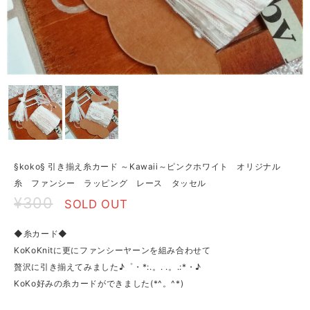
§koko§ 引き揃え糸カード ～Kawaii～ピンクホワイト オリジナル
糸 ファンシー ラッピング レース タッセル
¥300
SOLD OUT
◆糸カード◆
KoKoKnitに更にファンシーヤーンを組み合わせて
贅沢に引き揃えてみました♪゜・*:.。. .。.:*・♪
KoKo好みの糸カードができました(*^。^*)