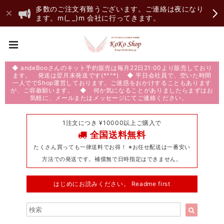
多数のご注文有難うございます。ご連絡は夜になり
ます。m(_ _)m 会社に行ってきます。
◆ andeBooさんのキット予約販売は毎月22日21:00より販売しており
ます。 発送は翌月末発送です(*^^*) ◆ 平日会社員で、空いた時間
一人ででShop運営しております。ご迷惑をおかけすることもあります
が、ご容赦願います。 ◆ 何か気になることがありましたらまずはお
気軽に、メールまたはメッセージにてご連絡ください。
1注文につき ¥10000以上ご購入で
全国送料無料
たくさん買っても一律送料でお得！ ※お任せ配送は一番安い
方法での発送です。補償無で日時指定はできません。
はじめにお読みください。 Readme first