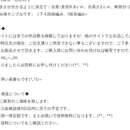
きさが分かるように糸立て：台座-直径8.8ｃｍ、台高さ2ｃｍ、棒部分-高
編み地サンプルです。（下４段細編み、1段長編み）
せ◆
サイトには全ての作品数を掲載しておりますが、他のサイトでも出品して
同時注文の場合、ご注文通りご用意できない事もございますので、ご了承
をお振込させて頂きます。ご購入前にお問い合わせ頂ければ確実ですので
(_~_)m
りましたらお気軽にお申し付けください(*^。^*)
早い者勝ちです(^_^)/~
、発送について◆
内に最初のご連絡を致します。
ご入金確認後5日以内に完了の予定です。
国一律定額です。まとめ買いで送料無料になります。(*^。^*)
送料についてをご確認ください。