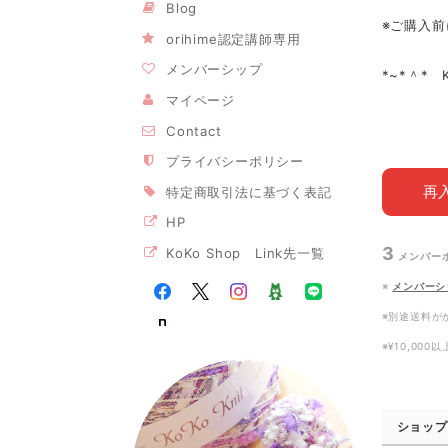
Blog
※ご購入前
orihime認定講師専用
メンバーシップ
*~*＾* 
マイページ
Contact
プライバシーポリシー
再
特定商取引法に基づく表記
HP
3
KoKo Shop Link先一覧
メンバー
※
メンバーシ
※別途送料が
※¥10,00
ショップ