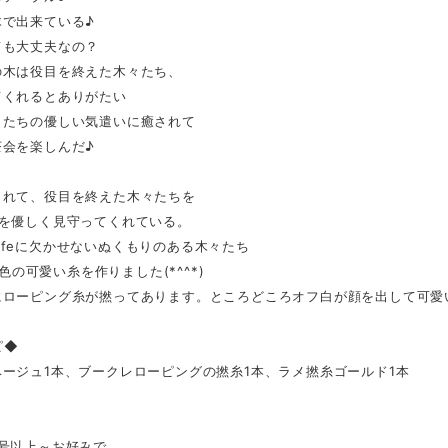
木で出来ている♪
ても大丈夫なの？
の木は役目を終えた木々たち、
てくれるとありがたい
々たちの優しい気遣いに癒されて
茶会を楽しんだ♪
まれて、役目を終えた木々たちを
生を優しく見守ってくれている。
l Lifeに欠かせないぬくもりのある木々たち
lな色の可愛い糸を作りました(*^^*)
にローピング糸が撚ってあります。ところどころオフ白が顔を出して可愛
ピ◆
ージュ1本、ブークレローピングの撚糸1本、ラメ撚糸ゴールド1本
7号以上～お好みで