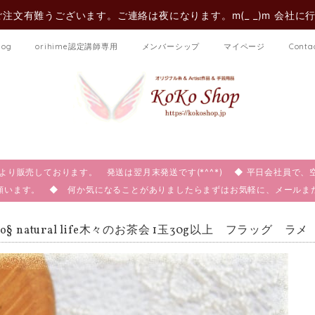
注文有難うございます。ご連絡は夜になります。m(_ _)m 会社に
log
orihime認定講師専用
メンバーシップ
マイページ
Conta
:00より販売しております。 発送は翌月末発送です(*^^*) ◆ 平日会社員
願います。 ◆ 何か気になることがありましたらまずはお気軽に、メール
ko§ natural life木々のお茶会 1玉30g以上 フラッグ