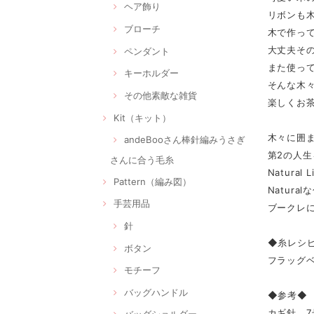
ヘア飾り
リボンも
ブローチ
木で作っ
大丈夫そ
ペンダント
また使っ
キーホルダー
そんな木
その他素敵な雑貨
楽しくお
Kit（キット）
木々に囲
andeBooさん棒針編みうさぎ
第2の人
さんに合う毛糸
Natura
Pattern（編み図）
Natura
手芸用品
ブークレ
針
◆糸レシ
ボタン
フラッグベ
モチーフ
バッグハンドル
◆参考◆
カギ針 