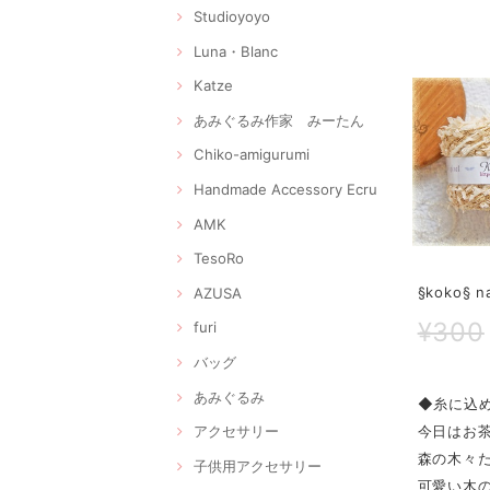
Studioyoyo
Luna・Blanc
Katze
あみぐるみ作家 みーたん
Chiko-amigurumi
Handmade Accessory Ecru
AMK
TesoRo
§koko§
AZUSA
¥300
furi
バッグ
あみぐるみ
◆糸に込
今日はお
アクセサリー
森の木々
子供用アクセサリー
可愛い木