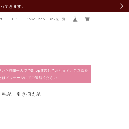
行ってきます。
ct
HP
KoKo Shop Link先一覧
で、空いた時間一人ででShop運営しております。ご迷惑を
またはメッセージにてご連絡ください。
 ラメ 毛糸 引き揃え糸