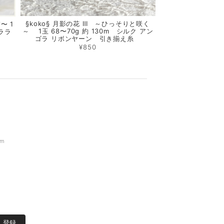
§koko§ 月影の花 Ⅲ ～ひっそりと咲く
〜 1
～ 1玉 68〜70g 約 130m シルク アン
ララ
ゴラ リボンヤーン 引き揃え糸
¥850
om
登録