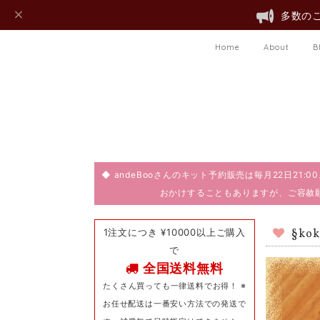
多数のご
Home
About
B
◆ andeBooさんのキット予約販売は毎月22日21
おかけすることもありますが、ご容赦
1注文につき ¥10000以上ご購入
§ko
で
全国送料無料
たくさん買っても一律送料でお得！ ※
お任せ配送は一番安い方法での発送で