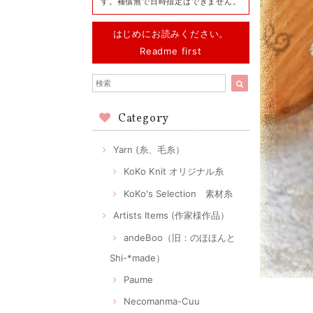
す。補償無で日時指定はできません。
はじめにお読みください。
Readme first
Category
Yarn (糸、毛糸）
KoKo Knit オリジナル糸
KoKo's Selection 素材糸
Artists Items (作家様作品）
andeBoo（旧：のほほんと
Shi-*made）
Paume
Necomanma-Cuu