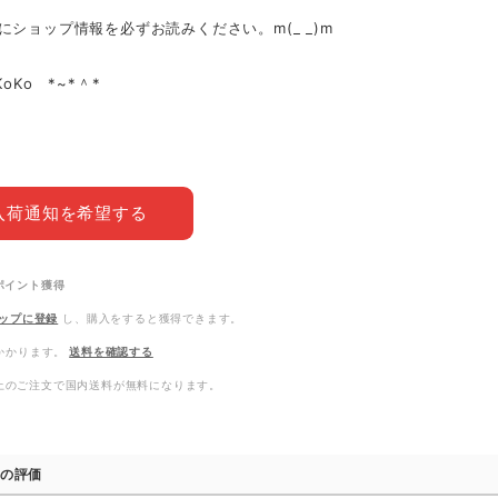
にショップ情報を必ずお読みください。m(_ _)m
KoKo *~*＾*
入荷通知を希望する
ポイント
獲得
ップに登録
し、購入をすると獲得できます。
かかります。
送料を確認する
0以上のご注文で国内送料が無料になります。
の評価