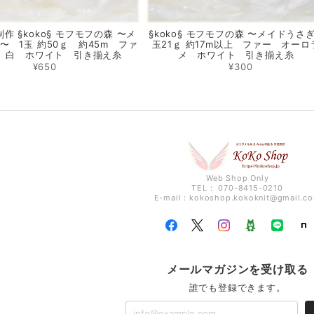
作 §koko§ モフモフの森 〜メ
§koko§ モフモフの森 〜メイドうさぎ
〜 1玉 約50ｇ 約45m ファ
玉21ｇ 約17m以上 ファー オーロ
 白 ホワイト 引き揃え糸
メ ホワイト 引き揃え糸
¥650
¥300
Web Shop Only
TEL： 070-8415-0210
E-mail：
kokoshop.kokoknit@gmail.c
メールマガジンを受け取る
誰でも登録できます。