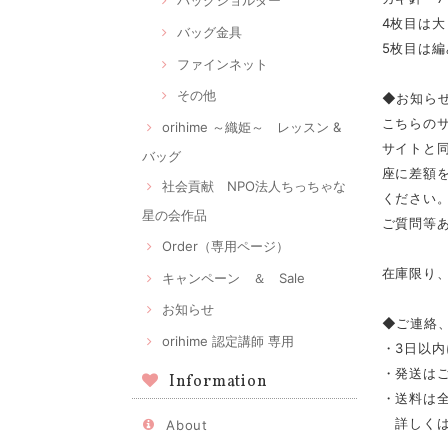
バッグショルダー
4枚目は大
バッグ金具
5枚目は
ファインネット
その他
◆お知ら
こちらの
orihime ～織姫～ レッスン &
サイトと
バッグ
座に差額
社会貢献 NPO法人ちっちゃな
ください。m
星の会作品
ご質問等あ
Order（専用ページ）
在庫限り、
キャンペーン ＆ Sale
お知らせ
◆ご連絡
orihime 認定講師 専用
・3日以
・発送は
Information
・送料は全
詳しくは
About