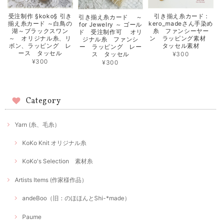
受注制作 §koko§ 引き
引き揃え糸カード :
引き揃え糸カード ～
揃え糸カード ～白鳥の
kero_madeさん手染め
for Jewelry ～ ゴール
湖～ブラックスワン
糸 ファンシーヤー
ド 受注制作可 オリ
～ オリジナル糸、リ
ン ラッピング素材
ジナル糸 ファンシ
ボン、ラッピング レ
タッセル素材
ー ラッピング レー
ース タッセル
¥300
ス タッセル
¥300
¥300
Category
Yarn (糸、毛糸）
KoKo Knit オリジナル糸
KoKo's Selection 素材糸
Artists Items (作家様作品）
andeBoo（旧：のほほんとShi-*made）
Paume