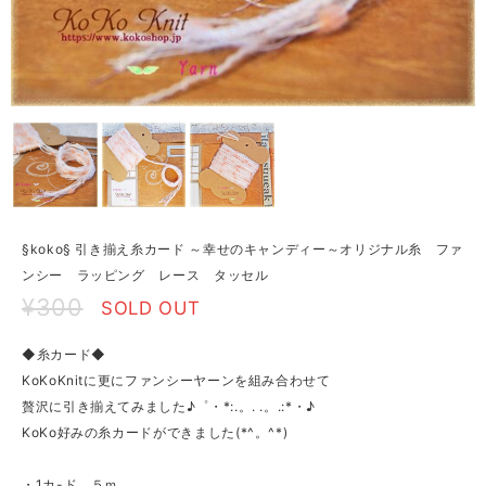
§koko§ 引き揃え糸カード ～幸せのキャンディー～オリジナル糸 ファ
ンシー ラッピング レース タッセル
¥300
SOLD OUT
◆糸カード◆
KoKoKnitに更にファンシーヤーンを組み合わせて
贅沢に引き揃えてみました♪゜・*:.。. .。.:*・♪
KoKo好みの糸カードができました(*^。^*)
・1カ-ド ５ｍ