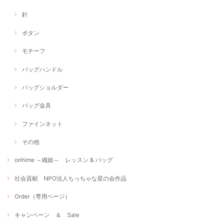
針
ボタン
モチーフ
バッグハンドル
バッグショルダー
バッグ金具
ファインネット
その他
orihime ～織姫～ レッスン & バッグ
社会貢献 NPO法人ちっちゃな星の会作品
Order（専用ページ）
キャンペーン ＆ Sale