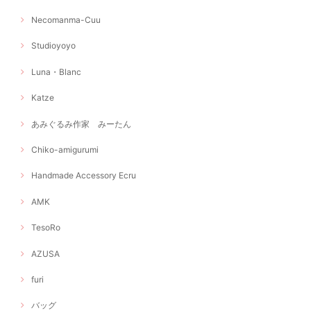
Necomanma-Cuu
Studioyoyo
Luna・Blanc
Katze
あみぐるみ作家 みーたん
Chiko-amigurumi
Handmade Accessory Ecru
AMK
TesoRo
AZUSA
furi
バッグ