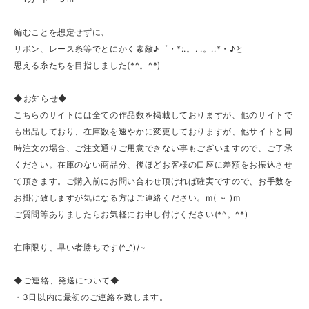
編むことを想定せずに、
リボン、レース糸等でとにかく素敵♪゜・*:.。. .。.:*・♪と
思える糸たちを目指しました(*^。^*)
◆お知らせ◆
こちらのサイトには全ての作品数を掲載しておりますが、他のサイトで
も出品しており、在庫数を速やかに変更しておりますが、他サイトと同
時注文の場合、ご注文通りご用意できない事もございますので、ご了承
ください。在庫のない商品分、後ほどお客様の口座に差額をお振込させ
て頂きます。ご購入前にお問い合わせ頂ければ確実ですので、お手数を
お掛け致しますが気になる方はご連絡ください。m(_~_)m
ご質問等ありましたらお気軽にお申し付けください(*^。^*)
在庫限り、早い者勝ちです(^_^)/~
◆ご連絡、発送について◆
・3日以内に最初のご連絡を致します。