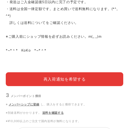
・発送はご入金確認後5日以内に完了の予定です。
・送料は全国一律定額です。まとめ買いで送料無料になります。(*^。
^*)
詳しくは送料についてをご確認ください。
※ご購入前にショップ情報を必ずお読みください。m(_ _)m
*~*＾* KoKo *~*＾*
再入荷通知を希望する
3
メンバーポイント
獲得
※
メンバーシップに登録
し、購入をすると獲得できます。
※別途送料がかかります。
送料を確認する
※¥10,000以上のご注文で国内送料が無料になります。