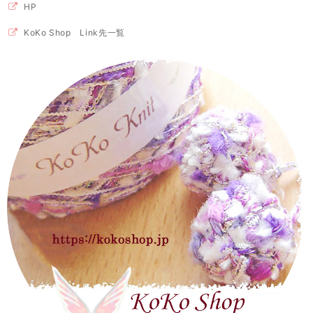
HP
KoKo Shop Link先一覧