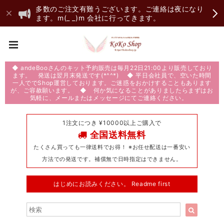
多数のご注文有難うございます。ご連絡は夜になり
ます。m(_ _)m 会社に行ってきます。
◆ andeBooさんのキット予約販売は毎月22日21:00より販売しており
ます。 発送は翌月末発送です(*^^*) ◆ 平日会社員で、空いた時間
一人ででShop運営しております。ご迷惑をおかけすることもあります
が、ご容赦願います。 ◆ 何か気になることがありましたらまずはお
気軽に、メールまたはメッセージにてご連絡ください。
1注文につき ¥10000以上ご購入で
全国送料無料
たくさん買っても一律送料でお得！ ※お任せ配送は一番安い
方法での発送です。補償無で日時指定はできません。
はじめにお読みください。 Readme first