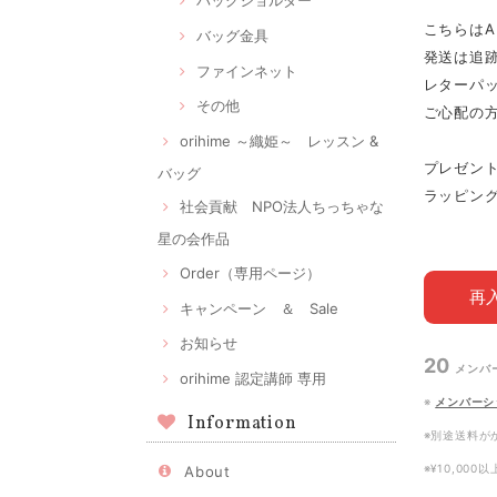
バッグショルダー
こちらはA
バッグ金具
発送は追
ファインネット
レターパ
その他
ご心配の
orihime ～織姫～ レッスン &
プレゼン
バッグ
ラッピン
社会貢献 NPO法人ちっちゃな
星の会作品
Order（専用ページ）
再
キャンペーン ＆ Sale
お知らせ
20
メンバ
orihime 認定講師 専用
※
メンバーシ
Information
※別途送料が
※¥10,00
About