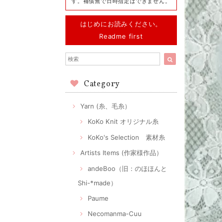
す。補償無で日時指定はできません。
はじめにお読みください。
Readme first
Category
Yarn (糸、毛糸）
KoKo Knit オリジナル糸
KoKo's Selection 素材糸
Artists Items (作家様作品）
andeBoo（旧：のほほんと
Shi-*made）
Paume
Necomanma-Cuu