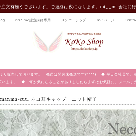
注文有難うございます。ご連絡は夜になります。m(_ _)m 会社に
log
orihime認定講師専用
メンバーシップ
マイページ
Conta
:00より販売しております。 発送は翌月末発送です(*^^*) ◆ 平日会社員
願います。 ◆ 何か気になることがありましたらまずはお気軽に、メール
omanma-cuu: ネコ耳キャップ ニット帽子