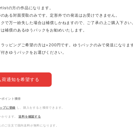
rtistの方の作品になります。
跡のある対面受取のみです。定形外での発送はお受けできません。
ックで万一紛失した場合は補償しかねますので、ご了承の上ご購入下さい
方は補償のあるゆうパックをお勧めいたします。
トラッピングご希望の方は+200円です。ゆうパックのみで発送になりま
グ付きゆうパックをお選びください。
入荷通知を希望する
ーポイント
獲得
ップに登録
し、購入をすると獲得できます。
かかります。
送料を確認する
0以上のご注文で国内送料が無料になります。