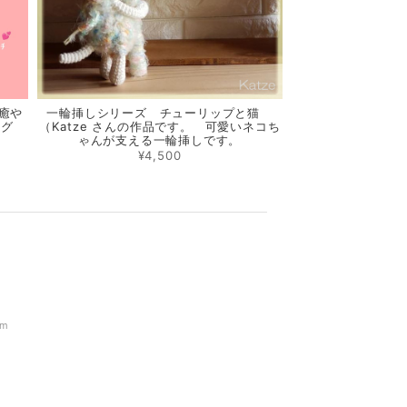
 癒や
一輪挿しシリーズ チューリップと猫
ッグ
（Katze さんの作品です。 可愛いネコち
ゃんが支える一輪挿しです。
¥4,500
om