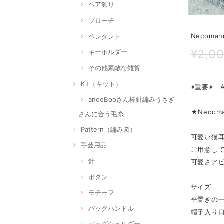
ヘア飾り
ブローチ
Necoma
ペンダント
¥2,0
キーホルダー
その他素敵な雑貨
Kit（キット）
※重要※ 
andeBooさん棒針編みうさぎ
★Necom
さんに合う毛糸
Pattern（編み図）
可愛い猫耳
手芸用品
ご用意して
針
可愛さアピ
ボタン
サイズ
モチーフ
平置きの一
バッグハンドル
帽子入り口