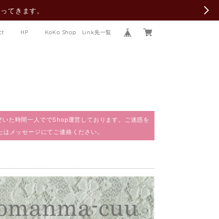
行ってきます。
ct
HP
KoKo Shop Link先一覧
で、空いた時間一人ででShop運営しております。ご迷惑を
またはメッセージにてご連絡ください。