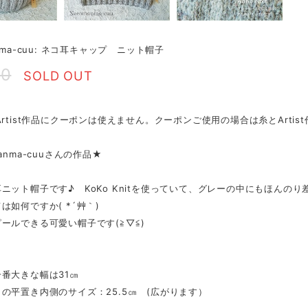
nma-cuu: ネコ耳キャップ ニット帽子
00
SOLD OUT
Artist作品にクーポンは使えません。クーポンご使用の場合は糸とArti
anma-cuuさんの作品★
ニット帽子です♪ KoKo Knitを使っていて、グレーの中にもほんの
は如何ですか( *´艸｀)
ールできる可愛い帽子です(≧▽≦)
番大きな幅は31㎝
の平置き内側のサイズ：25.5㎝ (広がります）