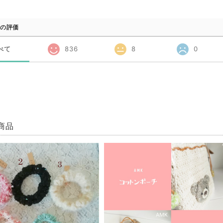
の評価
べて
836
8
0
商品