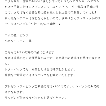
アクセサリー作家のTesoRoさんが作ってくれたヘアゴム♡ ヘアゴム
だけど手首に付けるとブレスレットみたい(*´▽｀*) 普段は手首に付
けて、さりげなく必要な時に髪を結ぶとお上品で印象良いですよね♪
真っ黒なヘアゴムは何となく寂しいので、さりげなくブレスレットの様
で、実はヘアゴム( *´艸｀)なんて素敵～♪
ゴムの色：ピンク
小さなチャーム：葉
こちらはArtistの方の作品になります。
発送は追跡のある対面受取のみです。定形外での発送はお受けできませ
ん。
レターパックで万一紛失した場合は補償しかねます。
補償をご希望方にはゆうパックをお勧めいたします。
プレゼントラッピングご希望の方は+200円です。ゆうパックのみで発
送になります。
ラッピング付きゆうパックをお選びください。