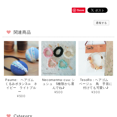
Save
通報する
関連商品
Paume: ヘアゴム
Necomanma-cuu: シ
TesoRo：ヘアゴム
くるみボタン3㎝ ネ
ュシュ 5種類から選
ベージュ 鳥 手首に
イビー ライトブル
んでね♪
付けても可愛い♪
ー
¥500
¥300
¥500
Category