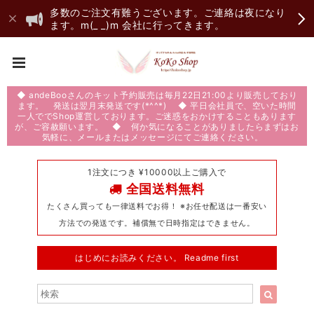
多数のご注文有難うございます。ご連絡は夜になり
ます。m(_ _)m 会社に行ってきます。
◆ andeBooさんのキット予約販売は毎月22日21:00より販売しており
ます。 発送は翌月末発送です(*^^*) ◆ 平日会社員で、空いた時間
一人ででShop運営しております。ご迷惑をおかけすることもあります
が、ご容赦願います。 ◆ 何か気になることがありましたらまずはお
気軽に、メールまたはメッセージにてご連絡ください。
1注文につき ¥10000以上ご購入で
全国送料無料
たくさん買っても一律送料でお得！ ※お任せ配送は一番安い
方法での発送です。補償無で日時指定はできません。
はじめにお読みください。 Readme first