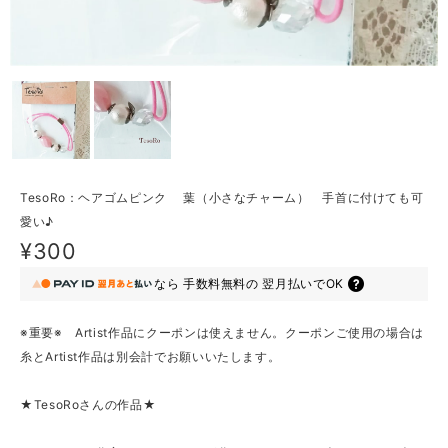
TesoRo：ヘアゴムピンク 葉（小さなチャーム） 手首に付けても可
愛い♪
¥300
なら
手数料無料の
翌月払いでOK
※重要※ Artist作品にクーポンは使えません。クーポンご使用の場合は
糸とArtist作品は別会計でお願いいたします。
★TesoRoさんの作品★