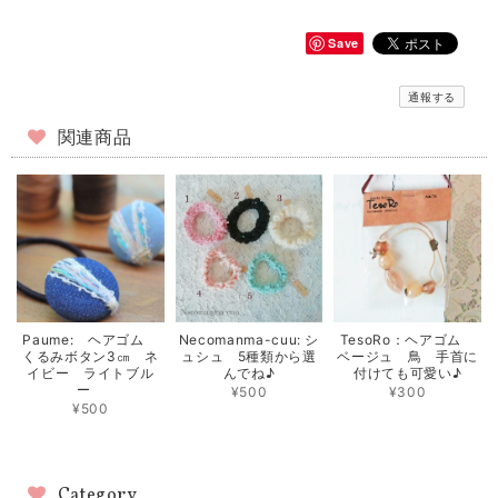
Save
通報する
関連商品
Paume: ヘアゴム
Necomanma-cuu: シ
TesoRo：ヘアゴム
くるみボタン3㎝ ネ
ュシュ 5種類から選
ベージュ 鳥 手首に
イビー ライトブル
んでね♪
付けても可愛い♪
ー
¥500
¥300
¥500
Category