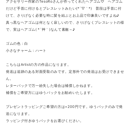
アクセサリー作家のTesoRoさんが作ってくれたヘアゴム♡ ヘアゴム
だけど手首に付けるとブレスレットみたい(*´▽｀*) 普段は手首に付
けて、さりげなく必要な時に髪を結ぶとお上品で印象良いですよね♪
真っ黒なヘアゴムは何となく寂しいので、さりげなくブレスレットの様
で、実はヘアゴム( *´艸｀)なんて素敵～♪
ゴムの色：白
小さなチャーム：ハート
こちらはArtistの方の作品になります。
発送は追跡のある対面受取のみです。定形外での発送はお受けできませ
ん。
レターパックで万一紛失した場合は補償しかねます。
補償をご希望方にはゆうパックをお勧めいたします。
プレゼントラッピングご希望の方は+200円です。ゆうパックのみで発
送になります。
ラッピング付きゆうパックをお選びください。