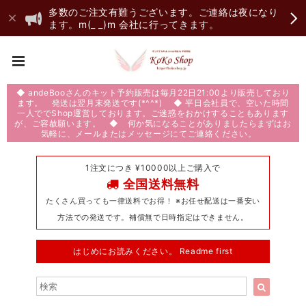
多数のご注文有難うございます。ご連絡は夜になり
ます。m(_ _)m 会社に行ってきます。
◆ andeBooさんのキット予約販売は毎月22日21:00より販売しており
ます。 発送は翌月末発送です(*^^*) ◆ 平日会社員で、空いた時間
一人ででShop運営しております。ご迷惑をおかけすることもあります
が、ご容赦願います。 ◆ 何か気になることがありましたらまずはお
気軽に、メールまたはメッセージにてご連絡ください。
1注文につき ¥10000以上ご購入で
全国送料無料
たくさん買っても一律送料でお得！ ※お任せ配送は一番安い
方法での発送です。補償無で日時指定はできません。
はじめにお読みください。 Readme first