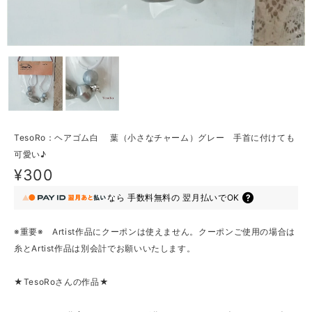
TesoRo：ヘアゴム白 葉（小さなチャーム）グレー 手首に付けても
可愛い♪
¥300
なら
手数料無料の
翌月払いでOK
※重要※ Artist作品にクーポンは使えません。クーポンご使用の場合は
糸とArtist作品は別会計でお願いいたします。
★TesoRoさんの作品★