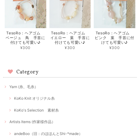
TesoRo：ヘアゴム
TesoRo：ヘアゴム
TesoRo：ヘアゴム
ベージュ 鳥 手首に
イエロー 葉 手首に
ピンク 葉 手首に付
付けても可愛い♪
付けても可愛い♪
けても可愛い♪
¥300
¥300
¥300
Category
Yarn (糸、毛糸）
KoKo Knit オリジナル糸
KoKo's Selection 素材糸
Artists Items (作家様作品）
andeBoo（旧：のほほんとShi-*made）