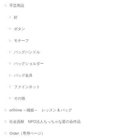
手芸用品
針
ボタン
モチーフ
バッグハンドル
バッグショルダー
バッグ金具
ファインネット
その他
orihime ～織姫～ レッスン & バッグ
社会貢献 NPO法人ちっちゃな星の会作品
Order（専用ページ）