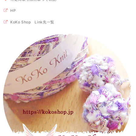
HP
KoKo Shop Link先一覧