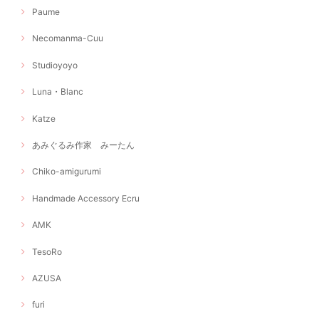
Paume
Necomanma-Cuu
Studioyoyo
Luna・Blanc
Katze
あみぐるみ作家 みーたん
Chiko-amigurumi
Handmade Accessory Ecru
AMK
TesoRo
AZUSA
furi