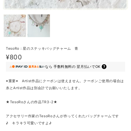
TesoRo：星のステッキバッグチャーム 青
¥800
なら
手数料無料の
翌月払いでOK
※重要※ Artist作品にクーポンは使えません。クーポンご使用の場合は
糸とArtist作品は別会計でお願いいたします。
★TesoRoさんの作品TR3-2★
アクセサリー作家のTesoRoさんが作ってくれたバッグチャームです
♪ キラキラ可愛いですよ♪