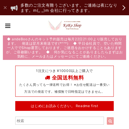
多数のご注文有難うございます。ご連絡は夜になり
ます。m(_ _)m 会社に行ってきます。
◆ andeBooさんのキット予約販売は毎月22日21:00より販売しており
ます。 発送は翌月末発送です(*^^*) ◆ 平日会社員で、空いた時間
一人ででShop運営しております。ご迷惑をおかけすることもあります
が、ご容赦願います。 ◆ 何か気になることがありましたらまずはお
気軽に、メールまたはメッセージにてご連絡ください。
1注文につき ¥10000以上ご購入で
全国送料無料
たくさん買っても一律送料でお得！ ※お任せ配送は一番安い
方法での発送です。補償無で日時指定はできません。
はじめにお読みください。 Readme first