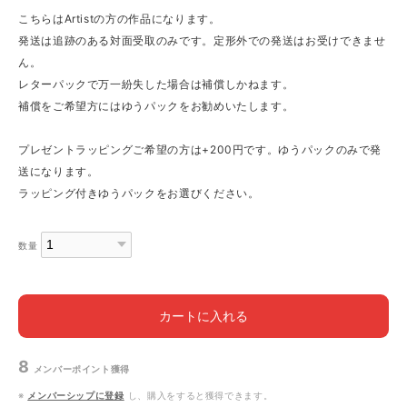
こちらはArtistの方の作品になります。
発送は追跡のある対面受取のみです。定形外での発送はお受けできませ
ん。
レターパックで万一紛失した場合は補償しかねます。
補償をご希望方にはゆうパックをお勧めいたします。
プレゼントラッピングご希望の方は+200円です。ゆうパックのみで発
送になります。
ラッピング付きゆうパックをお選びください。
数量
カートに入れる
8
メンバーポイント
獲得
※
メンバーシップに登録
し、購入をすると獲得できます。