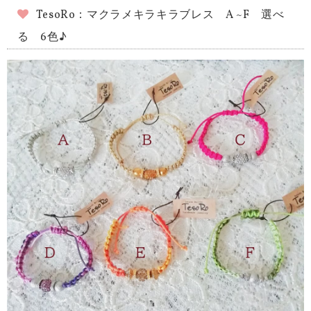
TesoRo：マクラメキラキラブレス A ~F 選べ
る 6色♪