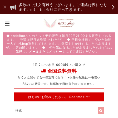
多数のご注文有難うございます。ご連絡は夜になり
ます。m(_ _)m 会社に行ってきます。
◆ andeBooさんのキット予約販売は毎月22日21:00より販売しており
ます。 発送は翌月末発送です(*^^*) ◆ 平日会社員で、空いた時間
一人ででShop運営しております。ご迷惑をおかけすることもあります
が、ご容赦願います。 ◆ 何か気になることがありましたらまずはお
気軽に、メールまたはメッセージにてご連絡ください。
1注文につき ¥10000以上ご購入で
全国送料無料
たくさん買っても一律送料でお得！ ※お任せ配送は一番安い
方法での発送です。補償無で日時指定はできません。
はじめにお読みください。 Readme first