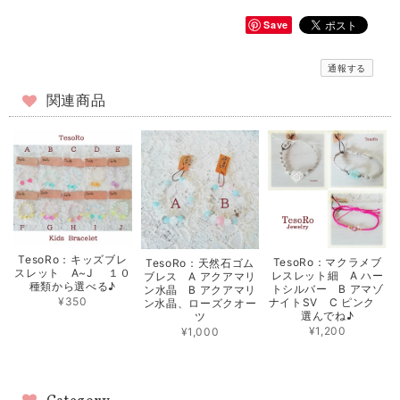
Save
通報する
関連商品
TesoRo：キッズブレ
TesoRo：マクラメブ
TesoRo：天然石ゴム
スレット A~J １０
レスレット細 A ハー
ブレス A アクアマリ
種類から選べる♪
トシルバー B アマゾ
ン水晶 B アクアマリ
¥350
ナイトSV C ピンク
ン水晶、ローズクオー
選んでね♪
ツ
¥1,200
¥1,000