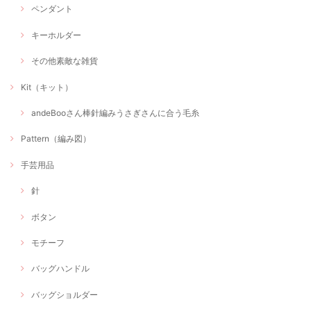
ペンダント
キーホルダー
その他素敵な雑貨
Kit（キット）
andeBooさん棒針編みうさぎさんに合う毛糸
Pattern（編み図）
手芸用品
針
ボタン
モチーフ
バッグハンドル
バッグショルダー