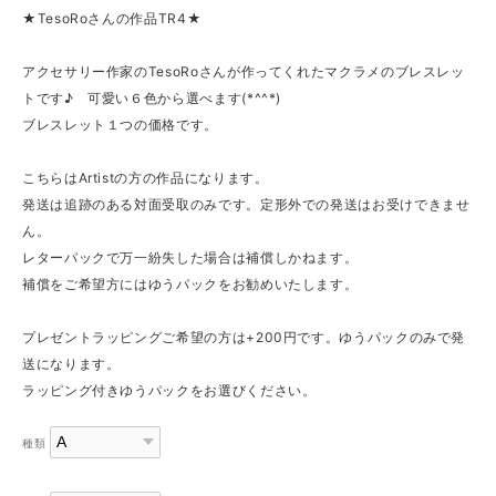
★TesoRoさんの作品TR4★
アクセサリー作家のTesoRoさんが作ってくれたマクラメのブレスレッ
トです♪ 可愛い６色から選べます(*^^*)
ブレスレット１つの価格です。
こちらはArtistの方の作品になります。
発送は追跡のある対面受取のみです。定形外での発送はお受けできませ
ん。
レターパックで万一紛失した場合は補償しかねます。
補償をご希望方にはゆうパックをお勧めいたします。
プレゼントラッピングご希望の方は+200円です。ゆうパックのみで発
送になります。
ラッピング付きゆうパックをお選びください。
種類