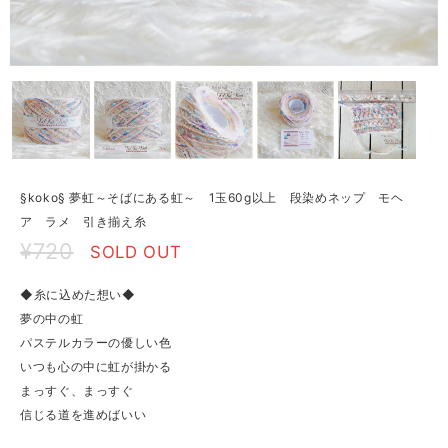
§koko§ 夢虹～そばにある虹～ 1玉60g以上 段染めネップ モヘ
ア ラメ 引き揃え糸
¥720
SOLD OUT
◆糸に込めた想い◆
夢の中の虹
パステルカラーの優しい色
いつも心の中に虹が掛かる
まっすぐ、まっすぐ
信じる道を進めばいい