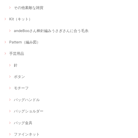
その他素敵な雑貨
Kit（キット）
andeBooさん棒針編みうさぎさんに合う毛糸
Pattern（編み図）
手芸用品
針
ボタン
モチーフ
バッグハンドル
バッグショルダー
バッグ金具
ファインネット