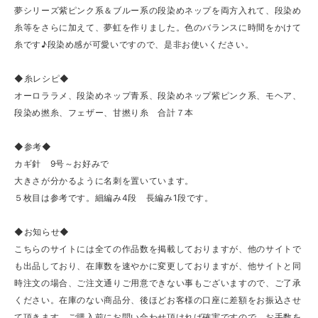
夢シリーズ紫ピンク系＆ブルー系の段染めネップを両方入れて、段染め
糸等をさらに加えて、夢虹を作りました。色のバランスに時間をかけて
糸です♪段染め感が可愛いですので、是非お使いください。
◆糸レシピ◆
オーロララメ、段染めネップ青系、段染めネップ紫ピンク系、モヘア、
段染め撚糸、フェザー、甘撚り糸 合計７本
◆参考◆
カギ針 9号～お好みで
大きさが分かるように名刺を置いています。
５枚目は参考です。細編み4段 長編み1段です。
◆お知らせ◆
こちらのサイトには全ての作品数を掲載しておりますが、他のサイトで
も出品しており、在庫数を速やかに変更しておりますが、他サイトと同
時注文の場合、ご注文通りご用意できない事もございますので、ご了承
ください。在庫のない商品分、後ほどお客様の口座に差額をお振込させ
て頂きます。ご購入前にお問い合わせ頂ければ確実ですので、お手数を