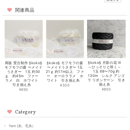
関連商品
§koko§ 月影の花 Ⅲ
再販 受注制作 §koko§
§koko§ モフモフの森
～ひっそりと咲く～
モフモフの森 〜メイド
〜メイドうさぎ〜 1玉
1玉 68〜70g 約
うさぎ〜 1玉 約50
21ｇ 約17m以上 ファ
130m シルク アンゴ
ｇ 約45m ファー
ー オーロララメ ホ
ラ リボンヤーン 引き
ラメ 白 ホワイト
ワイト 引き揃え糸
揃え糸
引き揃え糸
¥300
¥850
¥650
Category
Yarn (糸、毛糸）