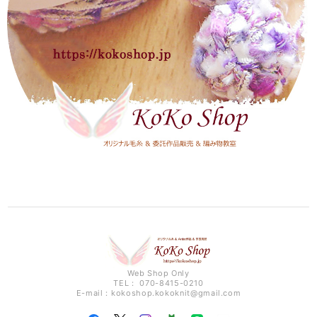
Web Shop Only
TEL： 070-8415-0210
E-mail：
kokoshop.kokoknit@gmail.com