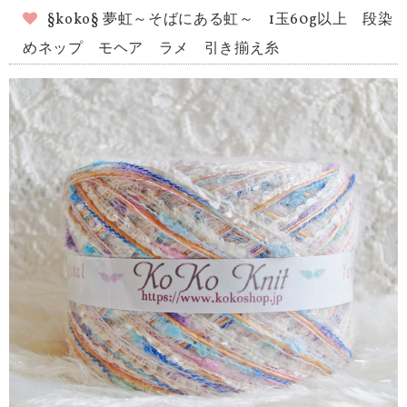
§koko§ 夢虹～そばにある虹～ 1玉60g以上 段染
めネップ モヘア ラメ 引き揃え糸