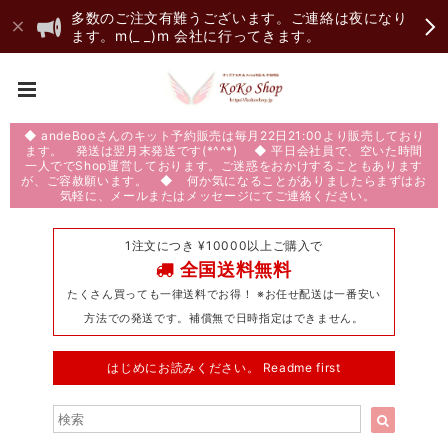
多数のご注文有難うございます。ご連絡は夜になり
ます。m(_ _)m 会社に行ってきます。
◆ andeBooさんのキット予約販売は毎月22日21:00より販売しており
ます。 発送は翌月末発送です(*^^*) ◆ 平日会社員で、空いた時間
一人ででShop運営しております。ご迷惑をおかけすることもあります
が、ご容赦願います。 ◆ 何か気になることがありましたらまずはお
気軽に、メールまたはメッセージにてご連絡ください。
1注文につき ¥10000以上ご購入で
全国送料無料
たくさん買っても一律送料でお得！ ※お任せ配送は一番安い
方法での発送です。補償無で日時指定はできません。
はじめにお読みください。 Readme first