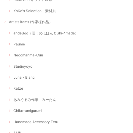
KoKo's Selection 素材糸
Artists Items (作家様作品）
andeBoo（旧：のほほんとShi-*made）
Paume
Necomanma-Cuu
Studioyoyo
Luna・Blanc
Katze
あみぐるみ作家 みーたん
Chiko-amigurumi
Handmade Accessory Ecru
AMK