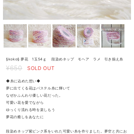
§koko§ 夢花 1玉54ｇ 段染めネップ モヘア ラメ 引き揃え糸
¥650
SOLD OUT
◆糸に込めた想い◆
夢に出てくる花はパステル糸に輝いて
なぜかふんわり優しい花だった。
可愛い花を愛でながら
ゆっくり流れる時を楽しもう
夢花の癒しをあなたに
段染めネップ紫ピンク系をいれた可愛い糸を作りました。夢空と共にお