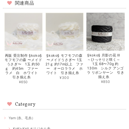
関連商品
§koko§ 月影の花 Ⅲ
再販 受注制作 §koko§
§koko§ モフモフの森
～ひっそりと咲く～
モフモフの森 〜メイド
〜メイドうさぎ〜 1玉
1玉 68〜70g 約
うさぎ〜 1玉 約50
21ｇ 約17m以上 ファ
130m シルク アンゴ
ｇ 約45m ファー
ー オーロララメ ホ
ラ リボンヤーン 引き
ラメ 白 ホワイト
ワイト 引き揃え糸
揃え糸
引き揃え糸
¥300
¥850
¥650
Category
Yarn (糸、毛糸）
KoKo Knit オリジナル糸