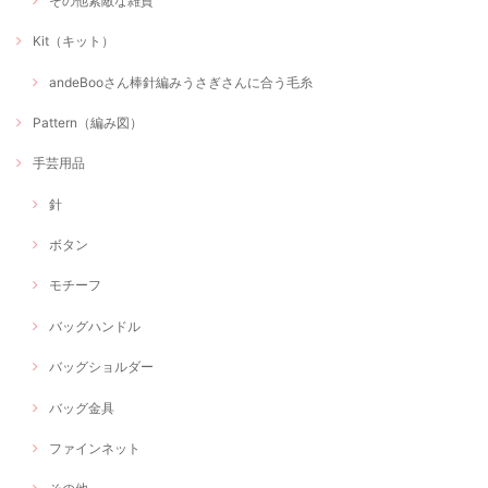
その他素敵な雑貨
Kit（キット）
andeBooさん棒針編みうさぎさんに合う毛糸
Pattern（編み図）
手芸用品
針
ボタン
モチーフ
バッグハンドル
バッグショルダー
バッグ金具
ファインネット