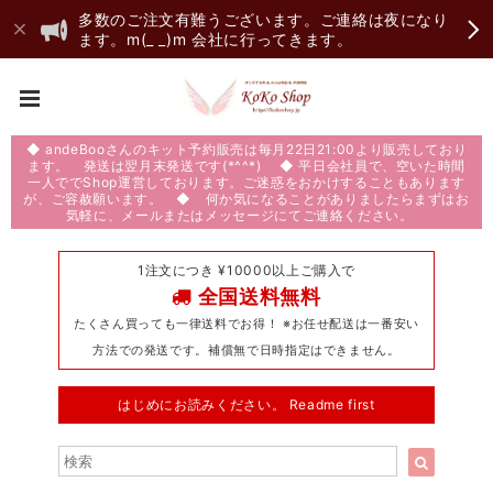
多数のご注文有難うございます。ご連絡は夜になり
ます。m(_ _)m 会社に行ってきます。
◆ andeBooさんのキット予約販売は毎月22日21:00より販売しており
ます。 発送は翌月末発送です(*^^*) ◆ 平日会社員で、空いた時間
一人ででShop運営しております。ご迷惑をおかけすることもあります
が、ご容赦願います。 ◆ 何か気になることがありましたらまずはお
気軽に、メールまたはメッセージにてご連絡ください。
1注文につき ¥10000以上ご購入で
全国送料無料
たくさん買っても一律送料でお得！ ※お任せ配送は一番安い
方法での発送です。補償無で日時指定はできません。
はじめにお読みください。 Readme first