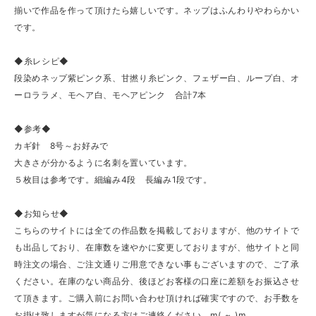
揃いで作品を作って頂けたら嬉しいです。ネップはふんわりやわらかい
です。
◆糸レシピ◆
段染めネップ紫ピンク系、甘撚り糸ピンク、フェザー白、ループ白、オ
ーロララメ、モヘア白、モヘアピンク 合計7本
◆参考◆
カギ針 8号～お好みで
大きさが分かるように名刺を置いています。
５枚目は参考です。細編み4段 長編み1段です。
◆お知らせ◆
こちらのサイトには全ての作品数を掲載しておりますが、他のサイトで
も出品しており、在庫数を速やかに変更しておりますが、他サイトと同
時注文の場合、ご注文通りご用意できない事もございますので、ご了承
ください。在庫のない商品分、後ほどお客様の口座に差額をお振込させ
て頂きます。ご購入前にお問い合わせ頂ければ確実ですので、お手数を
お掛け致しますが気になる方はご連絡ください。m(_~_)m