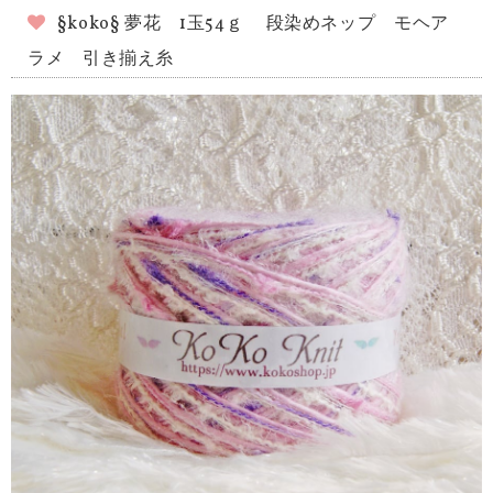
§koko§ 夢花 1玉54ｇ 段染めネップ モヘア
ラメ 引き揃え糸