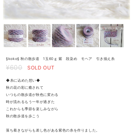
§koko§ 秋の散歩道 1玉60ｇ 紫 段染め モヘア 引き揃え糸
¥600
SOLD OUT
◆糸に込めた想い◆
秋の花の彩に癒されて
いつもの散歩道が秋色に変わる
時が流れるもう一年が過ぎた
これからも季節を楽しみながら
秋の散歩道を歩こう
落ち着きながらも差し色がある紫色の糸を作りました。