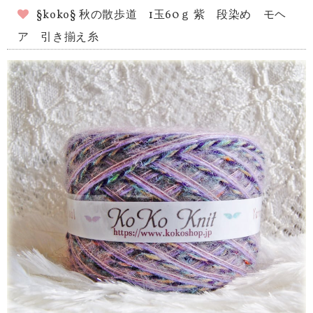
§koko§ 秋の散歩道 1玉60ｇ 紫 段染め モヘ
ア 引き揃え糸