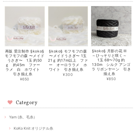
§koko§ 月影の花 Ⅲ
再販 受注制作 §koko§
§koko§ モフモフの森
～ひっそりと咲く～
モフモフの森 〜メイド
〜メイドうさぎ〜 1玉
1玉 68〜70g 約
うさぎ〜 1玉 約50
21ｇ 約17m以上 ファ
130m シルク アンゴ
ｇ 約45m ファー
ー オーロララメ ホ
ラ リボンヤーン 引き
ラメ 白 ホワイト
ワイト 引き揃え糸
揃え糸
引き揃え糸
¥300
¥850
¥650
Category
Yarn (糸、毛糸）
KoKo Knit オリジナル糸