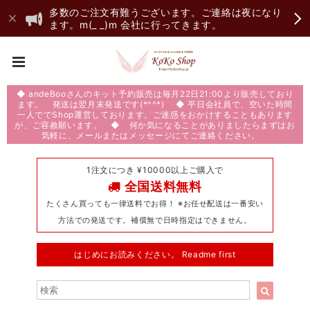
多数のご注文有難うございます。ご連絡は夜になり
ます。m(_ _)m 会社に行ってきます。
◆ andeBooさんのキット予約販売は毎月22日21:00より販売しており
ます。 発送は翌月末発送です(*^^*) ◆ 平日会社員で、空いた時間
一人ででShop運営しております。ご迷惑をおかけすることもあります
が、ご容赦願います。 ◆ 何か気になることがありましたらまずはお
気軽に、メールまたはメッセージにてご連絡ください。
1注文につき ¥10000以上ご購入で
全国送料無料
たくさん買っても一律送料でお得！ ※お任せ配送は一番安い
方法での発送です。補償無で日時指定はできません。
はじめにお読みください。 Readme first