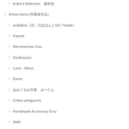
KoKo's Selection 素材糸
Artists Items (作家様作品）
andeBoo（旧：のほほんとShi-*made）
Paume
Necomanma-Cuu
Studioyoyo
Luna・Blanc
Katze
あみぐるみ作家 みーたん
Chiko-amigurumi
Handmade Accessory Ecru
AMK