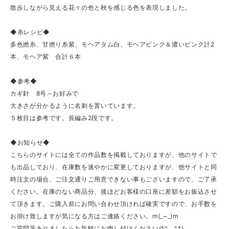
散歩しながら見える花々の色と秋を感じる色を表現しました。
◆糸レシピ◆
多色撚糸、甘撚り糸紫、モヘアタム白、モヘアピンク＆濃いピンク計2
本、モヘア紫 合計６本
◆参考◆
カギ針 8号～お好みで
大きさが分かるように名刺を置いています。
５枚目は参考です。長編み2段です。
◆お知らせ◆
こちらのサイトには全ての作品数を掲載しておりますが、他のサイトで
も出品しており、在庫数を速やかに変更しておりますが、他サイトと同
時注文の場合、ご注文通りご用意できない事もございますので、ご了承
ください。在庫のない商品分、後ほどお客様の口座に差額をお振込させ
て頂きます。ご購入前にお問い合わせ頂ければ確実ですので、お手数を
お掛け致しますが気になる方はご連絡ください。m(_~_)m
ご質問等ありましたらお気軽にお申し付けください(*^。^*)