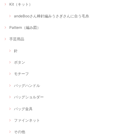
Kit（キット）
andeBooさん棒針編みうさぎさんに合う毛糸
Pattern（編み図）
手芸用品
針
ボタン
モチーフ
バッグハンドル
バッグショルダー
バッグ金具
ファインネット
その他