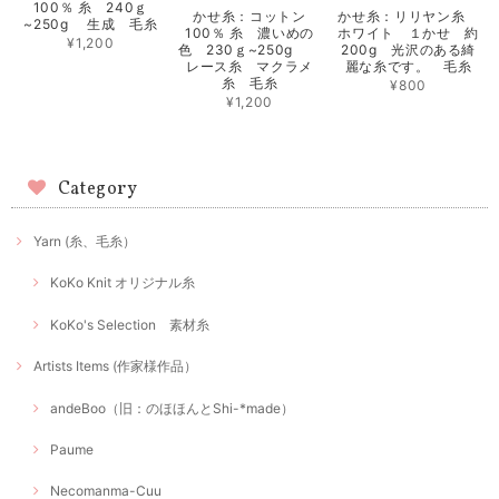
100％ 糸 240ｇ
かせ糸：コットン
かせ糸：リリヤン糸
~250g 生成 毛糸
100％ 糸 濃いめの
ホワイト １かせ 約
¥1,200
色 230ｇ~250g
200g 光沢のある綺
レース糸 マクラメ
麗な糸です。 毛糸
糸 毛糸
¥800
¥1,200
Category
Yarn (糸、毛糸）
KoKo Knit オリジナル糸
KoKo's Selection 素材糸
Artists Items (作家様作品）
andeBoo（旧：のほほんとShi-*made）
Paume
Necomanma-Cuu