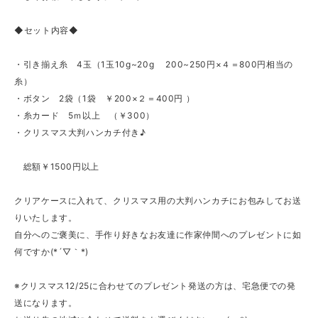
◆セット内容◆
・引き揃え糸 4玉（1玉10g~20g 200~250円×４＝800円相当の
糸）
・ボタン 2袋（1袋 ￥200×２＝400円 ）
・糸カード 5ｍ以上 （￥300）
・クリスマス大判ハンカチ付き♪
総額￥1500円以上
クリアケースに入れて、クリスマス用の大判ハンカチにお包みしてお送
りいたします。
自分へのご褒美に、手作り好きなお友達に作家仲間へのプレゼントに如
何ですか(*´▽｀*)
※クリスマス12/25に合わせてのプレゼント発送の方は、宅急便での発
送になります。