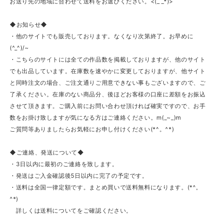
お送り先の地域に合わせて送料をお選びください。<(_ _*)>
◆お知らせ◆
・他のサイトでも販売しております。なくなり次第終了。お早めに
(^_^)/~
・こちらのサイトには全ての作品数を掲載しておりますが、他のサイト
でも出品しています。在庫数を速やかに変更しておりますが、他サイト
と同時注文の場合、ご注文通りご用意できない事もございますので、ご
了承ください。在庫のない商品分、後ほどお客様の口座に差額をお振込
させて頂きます。ご購入前にお問い合わせ頂ければ確実ですので、お手
数をお掛け致しますが気になる方はご連絡ください。m(_~_)m
ご質問等ありましたらお気軽にお申し付けください(*^。^*)
◆ご連絡、発送について◆
・3日以内に最初のご連絡を致します。
・発送はご入金確認後5日以内に完了の予定です。
・送料は全国一律定額です。まとめ買いで送料無料になります。(*^。
^*)
詳しくは送料についてをご確認ください。