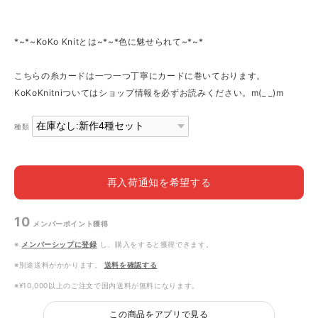
*~*~KoKo Knitとは~*~*色に魅せられて~*~*
こちらの糸カードは一つ一つ丁寧にカードに巻いております。
KoKoKnitniついてはショップ情報を必ずお読みください。m(_ _)m
種類
再入荷通知を希望する
10
メンバーポイント
獲得
※
メンバーシップに登録
し、購入をすると獲得できます。
※別途送料がかかります。
送料を確認する
※¥10,000以上のご注文で国内送料が無料になります。
この商品をアプリで見る