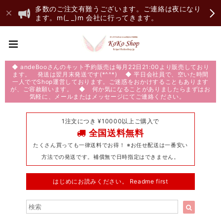
多数のご注文有難うございます。ご連絡は夜になり
ます。m(_ _)m 会社に行ってきます。
◆ andeBooさんのキット予約販売は毎月22日21:00より販売しており
ます。 発送は翌月末発送です(*^^*) ◆ 平日会社員で、空いた時間
一人ででShop運営しております。ご迷惑をおかけすることもあります
が、ご容赦願います。 ◆ 何か気になることがありましたらまずはお
気軽に、メールまたはメッセージにてご連絡ください。
1注文につき ¥10000以上ご購入で
全国送料無料
たくさん買っても一律送料でお得！ ※お任せ配送は一番安い
方法での発送です。補償無で日時指定はできません。
はじめにお読みください。 Readme first