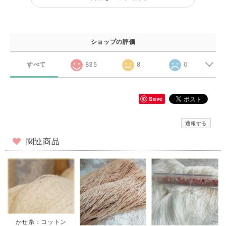
ショップの評価
すべて
835
8
0
Save
通報する
関連商品
かせ糸：コットン