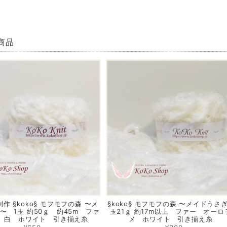
商品
作 §koko§ モフモフの森 〜メ
§koko§ モフモフの森 〜メイドうさぎ
〜 1玉 約50ｇ 約45m ファ
玉21ｇ 約17m以上 ファー オーロ
 白 ホワイト 引き揃え糸
メ ホワイト 引き揃え糸