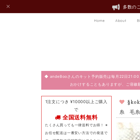
多数のご
Home
About
B
◆ andeBooさんのキット予約販売は毎月22日21
おかけすることもありますが、ご容赦
1注文につき ¥10000以上ご購入
§k
で
糸 毛
全国送料無料
たくさん買っても一律送料でお得！ ※
お任せ配送は一番安い方法での発送で