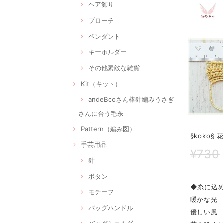
ヘア飾り
ブローチ
ペンダント
キーホルダー
その他素敵な雑貨
Kit（キット）
andeBooさん棒針編みうさぎ
さんに合う毛糸
Pattern（編み図）
§koko
手芸用品
¥730
針
ボタン
◆糸に込
モチーフ
暖かな光
バッグハンドル
優しい風