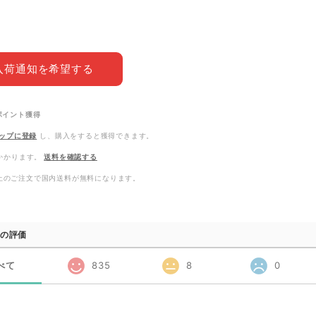
入荷通知を希望する
ポイント
獲得
ップに登録
し、購入をすると獲得できます。
かかります。
送料を確認する
0以上のご注文で国内送料が無料になります。
の評価
べて
835
8
0