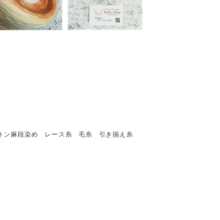
 コットン麻段染め レース糸 毛糸 引き揃え糸