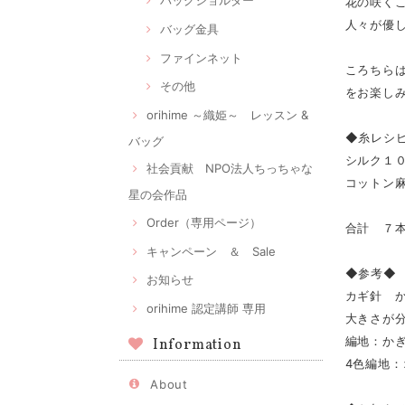
バッグショルダー
花の咲く
人々が優
バッグ金具
ファインネット
ころちら
その他
をお楽し
orihime ～織姫～ レッスン &
◆糸レシ
バッグ
シルク１０
社会貢献 NPO法人ちっちゃな
コットン麻
星の会作品
Order（専用ページ）
合計 ７
キャンペーン ＆ Sale
◆参考◆
お知らせ
カギ針 
orihime 認定講師 専用
大きさが
編地：かぎ
Information
4色編地
About