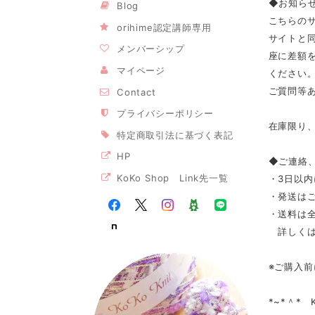
◆お知ら
Blog
こちらの
orihime認定講師専用
サイトと
メンバーシップ
座に差額
マイページ
ください。m
ご質問等あ
Contact
プライバシーポリシー
在庫限り、
特定商取引法に基づく表記
HP
◆ご連絡
KoKo Shop Link先一覧
・3日以
・発送は
・送料は全
詳しくは
※ご購入前
*~*＾* 