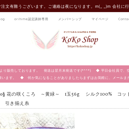
注文有難うございます。ご連絡は夜になります。m(_ _)m 会社に
log
orihime認定講師専用
メンバーシップ
マイページ
Conta
:00より販売しております。 発送は翌月末発送です(*^^*) ◆ 平日会社員
願います。 ◆ 何か気になることがありましたらまずはお気軽に、メール
oko§ 花の咲くころ ～黄緑～ 1玉56g シルク100% コ
糸 引き揃え糸