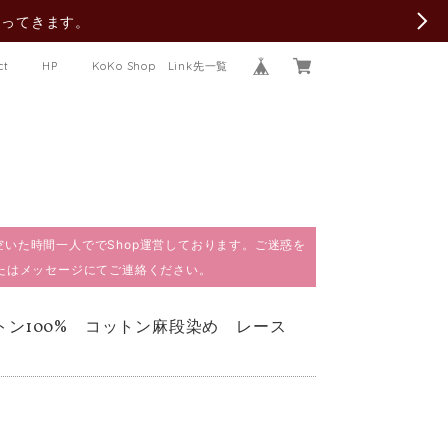
行ってきます。
ct
HP
KoKo Shop Link先一覧
で、空いた時間一人ででShop運営しております。ご迷惑を
またはメッセージにてご連絡ください。
ットン100% コットン麻段染め レース