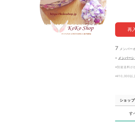
再
7
メンバー
※
メンバーシ
※別途送料が
※¥10,00
ショップ
す