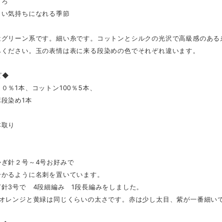
ころ
しい気持ちになれる季節
はグリーン系です。細い糸です。コットンとシルクの光沢で高級感のある
みください。玉の表情は表に来る段染めの色でそれぞれ違います。
ピ◆
０％1本、コットン100％5本、
段染め1本
本取り
かぎ針２号～4号お好みで
分かるように名刺を置いています。
針3号で 4段細編み 1段長編みをしました。
：オレンジと黄緑は同じくらいの太さです。赤は少し太目、紫が一番細い