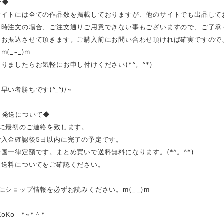
せ◆
サイトには全ての作品数を掲載しておりますが、他のサイトでも出品して
同時注文の場合、ご注文通りご用意できない事もございますので、ご了承
をお振込させて頂きます。ご購入前にお問い合わせ頂ければ確実ですので
(_~_)m
りましたらお気軽にお申し付けください(*^。^*)
早い者勝ちです(^_^)/~
、発送について◆
内に最初のご連絡を致します。
ご入金確認後5日以内に完了の予定です。
国一律定額です。まとめ買いで送料無料になります。(*^。^*)
送料についてをご確認ください。
にショップ情報を必ずお読みください。m(_ _)m
KoKo *~*＾*