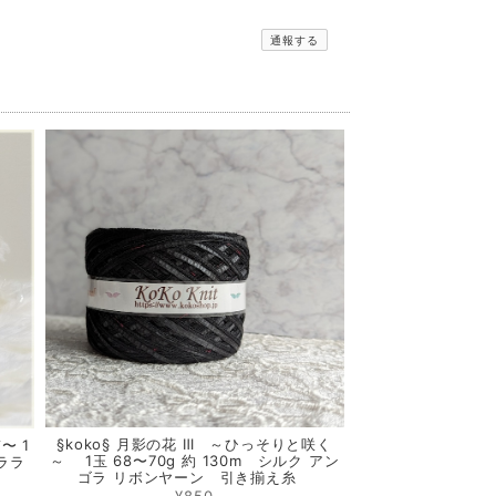
通報する
§koko§ 月影の花 Ⅲ ～ひっそりと咲く
〜 1
～ 1玉 68〜70g 約 130m シルク アン
ララ
ゴラ リボンヤーン 引き揃え糸