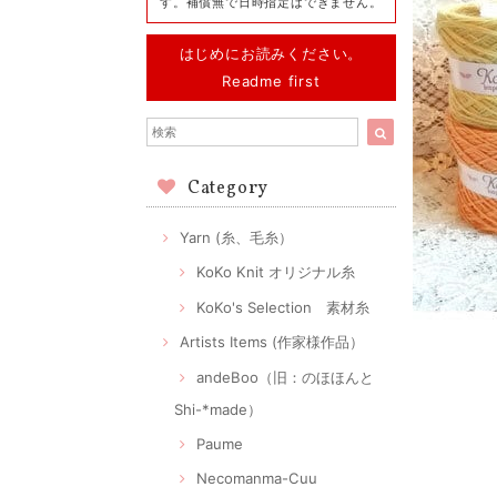
す。補償無で日時指定はできません。
はじめにお読みください。
Readme first
Category
Yarn (糸、毛糸）
KoKo Knit オリジナル糸
KoKo's Selection 素材糸
Artists Items (作家様作品）
andeBoo（旧：のほほんと
Shi-*made）
Paume
Necomanma-Cuu