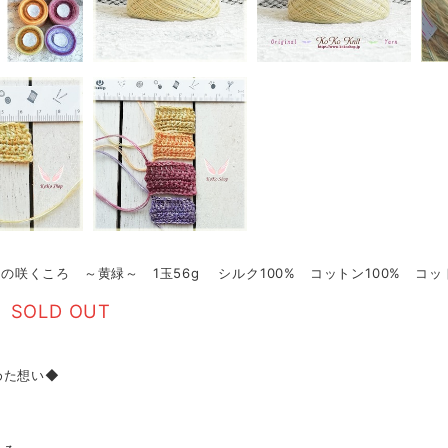
§ 花の咲くころ ～黄緑～ 1玉56g シルク100% コットン100%
SOLD OUT
めた想い◆