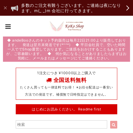
多数のご注文有難うございます。ご連絡は夜になり
ます。m(_ _)m 会社に行ってきます。
◆ andeBooさんのキット予約販売は毎月22日21:00より販売しており
ます。 発送は翌月末発送です(*^^*) ◆ 平日会社員で、空いた時間
一人ででShop運営しております。ご迷惑をおかけすることもあります
が、ご容赦願います。 ◆ 何か気になることがありましたらまずはお
気軽に、メールまたはメッセージにてご連絡ください。
1注文につき ¥10000以上ご購入で
全国送料無料
たくさん買っても一律送料でお得！ ※お任せ配送は一番安い
方法での発送です。補償無で日時指定はできません。
はじめにお読みください。 Readme first