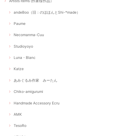
Artists Items (作家様作品）
andeBoo（旧：のほほんとShi-*made）
Paume
Necomanma-Cuu
Studioyoyo
Luna・Blanc
Katze
あみぐるみ作家 みーたん
Chiko-amigurumi
Handmade Accessory Ecru
AMK
TesoRo