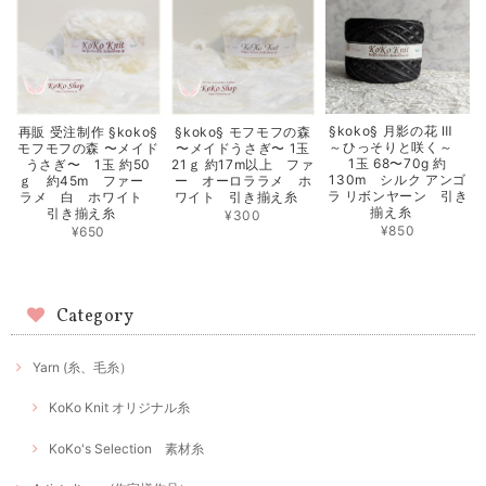
§koko§ 月影の花 Ⅲ
再販 受注制作 §koko§
§koko§ モフモフの森
～ひっそりと咲く～
モフモフの森 〜メイド
〜メイドうさぎ〜 1玉
1玉 68〜70g 約
うさぎ〜 1玉 約50
21ｇ 約17m以上 ファ
130m シルク アンゴ
ｇ 約45m ファー
ー オーロララメ ホ
ラ リボンヤーン 引き
ラメ 白 ホワイト
ワイト 引き揃え糸
揃え糸
引き揃え糸
¥300
¥850
¥650
Category
Yarn (糸、毛糸）
KoKo Knit オリジナル糸
KoKo's Selection 素材糸