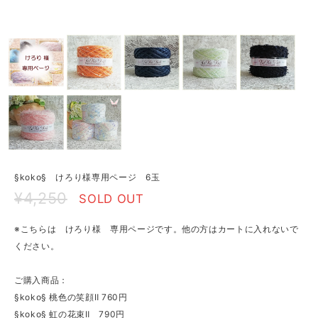
§koko§ けろり様専用ページ 6玉
¥4,250
SOLD OUT
※こちらは けろり様 専用ページです。他の方はカートに入れないで
ください。
ご購入商品：
§koko§ 桃色の笑顔Ⅱ 760円
§koko§ 虹の花束Ⅱ 790円