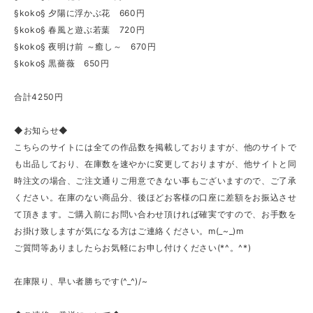
§koko§ 夕陽に浮かぶ花 660円
§koko§ 春風と遊ぶ若葉 720円
§koko§ 夜明け前 ～癒し～ 670円
§koko§ 黒薔薇 650円
合計4250円
◆お知らせ◆
こちらのサイトには全ての作品数を掲載しておりますが、他のサイトで
も出品しており、在庫数を速やかに変更しておりますが、他サイトと同
時注文の場合、ご注文通りご用意できない事もございますので、ご了承
ください。在庫のない商品分、後ほどお客様の口座に差額をお振込させ
て頂きます。ご購入前にお問い合わせ頂ければ確実ですので、お手数を
お掛け致しますが気になる方はご連絡ください。m(_~_)m
ご質問等ありましたらお気軽にお申し付けください(*^。^*)
在庫限り、早い者勝ちです(^_^)/~