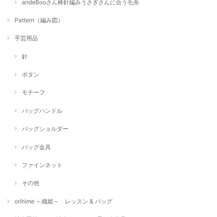
andeBooさん棒針編みうさぎさんに合う毛糸
Pattern（編み図）
手芸用品
針
ボタン
モチーフ
バッグハンドル
バッグショルダー
バッグ金具
ファインネット
その他
orihime ～織姫～ レッスン & バッグ