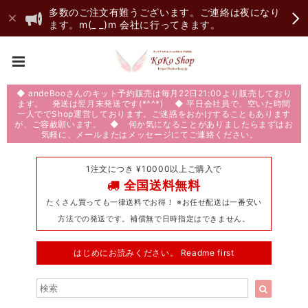
多数のご注文有難うございます。ご連絡は夜になり
ます。m(_ _)m 会社に行ってきます。
◆ andeBooさんのキット予約販売は毎月22日21:00より販売しており
ます。 発送は翌月末発送です(*^^*) ◆ 平日会社員で、空いた時間
一人ででShop運営しております。ご迷惑をおかけすることもあります
が、ご容赦願います。 ◆ 何か気になることがありましたらまずはお
気軽に、メールまたはメッセージにてご連絡ください。
1注文につき ¥10000以上ご購入で
全国送料無料
たくさん買っても一律送料でお得！ ※お任せ配送は一番安い
方法での発送です。補償無で日時指定はできません。
はじめにお読みください。 Readme first