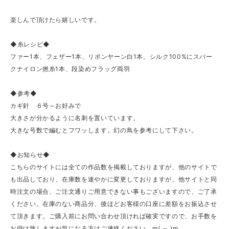
楽しんで頂けたら嬉しいです。
◆糸レシピ◆
ファー1本、フェザー1本、リボンヤーン白1本、シルク100%にスパー
クナイロン撚糸1本、段染めフラッグ両羽
◆参考◆
カギ針 ６号～お好みで
大きさが分かるように名刺を置いています。
大きな号数で編むとフワッします。幻の鳥を参考にして下さい。
◆お知らせ◆
こちらのサイトには全ての作品数を掲載しておりますが、他のサイトで
も出品しており、在庫数を速やかに変更しておりますが、他サイトと同
時注文の場合、ご注文通りご用意できない事もございますので、ご了承
ください。在庫のない商品分、後ほどお客様の口座に差額をお振込させ
て頂きます。ご購入前にお問い合わせ頂ければ確実ですので、お手数を
お掛け致しますが気になる方はご連絡ください。m(_~_)m