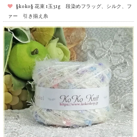
§koko§ 花束 1玉31g 段染めフラッグ、シルク、フ
ァー 引き揃え糸