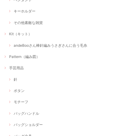
キーホルダー
その他素敵な雑貨
Kit（キット）
andeBooさん棒針編みうさぎさんに合う毛糸
Pattern（編み図）
手芸用品
針
ボタン
モチーフ
バッグハンドル
バッグショルダー