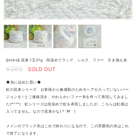
§koko§ 花束 1玉31g 段染めフラッグ、シルク、ファー 引き揃え糸
¥380
SOLD OUT
◆糸に込めた思い◆
虹の花束シリーズ お客様から敏感肌のためモヘアが入っていないバー
ジョンを✨とご連絡頂き、やわらかいファー糸を作って表現してみまし
た(*^^*) 虹シリーズは段染めで虹を表現しましたが、こちらは虹感は
入ってません。なので花束かな( *´艸｀)
メインのフラッグ糸はこれで終わりになるので、この雰囲気の糸はこれ
で終了になります。