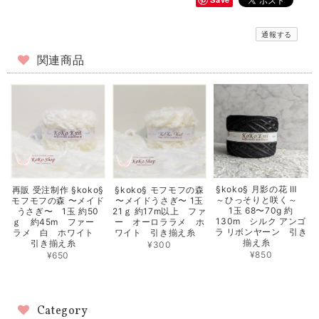
通報する
関連商品
§koko§ 月影の花 Ⅲ
再販 受注制作 §koko§
§koko§ モフモフの森
～ひっそりと咲く～
モフモフの森 〜メイド
〜メイドうさぎ〜 1玉
1玉 68〜70g 約
うさぎ〜 1玉 約50
21ｇ 約17m以上 ファ
130m シルク アンゴ
ｇ 約45m ファー
ー オーロララメ ホ
ラ リボンヤーン 引き
ラメ 白 ホワイト
ワイト 引き揃え糸
揃え糸
引き揃え糸
¥300
¥850
¥650
Category