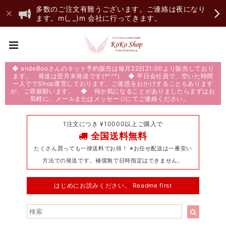
多数のご注文有難うございます。ご連絡は夜になり
ます。m(_ _)m 会社に行ってきます。
◆ andeBooさんのキット予約販売は毎月22日21:00より販売しており
ます。 発送は翌月末発送です(*^^*) ◆ 平日会社員で、空いた時間
一人ででShop運営しております。ご迷惑をおかけすることもあります
が、ご容赦願います。 ◆ 何か気になることがありましたらまずはお
気軽に、メールまたはメッセージにてご連絡ください。
1注文につき ¥10000以上ご購入で
全国送料無料
たくさん買っても一律送料でお得！ ※お任せ配送は一番安い
方法での発送です。補償無で日時指定はできません。
はじめにお読みください。 Readme first