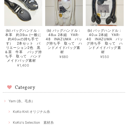
(b) バッグハンドル：
(b) バッグハンドル：
(b) バッグハンドル：
本革 約39㎝ (一般に
48㎝ 2本組 YAR-
40㎝ 2本組 YAR-
約40㎝の持ち手で
48 INAZUMA バッ
40 INAZUMA バッ
す） 2本セット バ
グ持ち手 取って ハ
グ持ち手 取って ハ
リエーション2色 黒
ンドメイドバッグ素
ンドメイドバッグ素
＆茶 牛革 バッグ持
材
材
ち手 取って ハンド
¥680
¥550
メイドバッグ素材
¥1,400
Category
Yarn (糸、毛糸）
KoKo Knit オリジナル糸
KoKo's Selection 素材糸