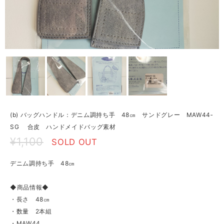
(b) バッグハンドル：デニム調持ち手 48㎝ サンドグレー MAW44‐
SG 合皮 ハンドメイドバッグ素材
¥1,100
SOLD OUT
デニム調持ち手 48㎝
◆商品情報◆
・長さ 48㎝
・数量 2本組
・MAW44