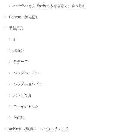
andeBooさん棒針編みうさぎさんに合う毛糸
Pattern（編み図）
手芸用品
針
ボタン
モチーフ
バッグハンドル
バッグショルダー
バッグ金具
ファインネット
その他
orihime ～織姫～ レッスン & バッグ