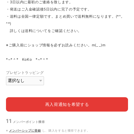
・3日以内に最初のご連絡を致します。
・発送はご入金確認後5日以内に完了の予定です。
・送料は全国一律定額です。まとめ買いで送料無料になります。(*^。
^*)
詳しくは送料についてをご確認ください。
※ご購入前にショップ情報を必ずお読みください。m(_ _)m
*~*＾* KoKo *~*＾*
プレゼントラッピング
再入荷通知を希望する
11
メンバーポイント
獲得
※
メンバーシップに登録
し、購入をすると獲得できます。