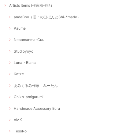
Artists Items (作家様作品）
andeBoo（旧：のほほんとShi-*made）
Paume
Necomanma-Cuu
Studioyoyo
Luna・Blanc
Katze
あみぐるみ作家 みーたん
Chiko-amigurumi
Handmade Accessory Ecru
AMK
TesoRo