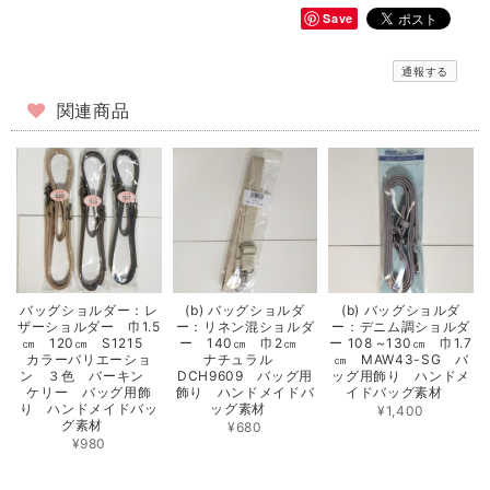
Save
通報する
関連商品
バッグショルダー：レ
(b) バッグショルダ
(b) バッグショルダ
ザーショルダー 巾1.5
ー：リネン混ショルダ
ー：デニム調ショルダ
㎝ 120㎝ S1215
ー 140㎝ 巾2㎝
ー 108 ~130㎝ 巾1.7
カラーバリエーショ
ナチュラル
㎝ MAW43-SG バ
ン ３色 バーキン
DCH9609 バッグ用
ッグ用飾り ハンドメ
ケリー バッグ用飾
飾り ハンドメイドバ
イドバッグ素材
り ハンドメイドバッ
ッグ素材
¥1,400
グ素材
¥680
¥980