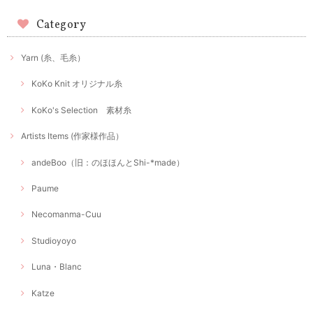
Category
Yarn (糸、毛糸）
KoKo Knit オリジナル糸
KoKo's Selection 素材糸
Artists Items (作家様作品）
andeBoo（旧：のほほんとShi-*made）
Paume
Necomanma-Cuu
Studioyoyo
Luna・Blanc
Katze