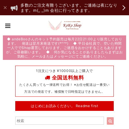
多数のご注文有難うございます。ご連絡は夜になり
ます。m(_ _)m 会社に行ってきます。
◆ andeBooさんのキット予約販売は毎月22日21:00より販売しており
ます。 発送は翌月末発送です(*^^*) ◆ 平日会社員で、空いた時間
一人ででShop運営しております。ご迷惑をおかけすることもあります
が、ご容赦願います。 ◆ 何か気になることがありましたらまずはお
気軽に、メールまたはメッセージにてご連絡ください。
1注文につき ¥10000以上ご購入で
全国送料無料
たくさん買っても一律送料でお得！ ※お任せ配送は一番安い
方法での発送です。補償無で日時指定はできません。
はじめにお読みください。 Readme first