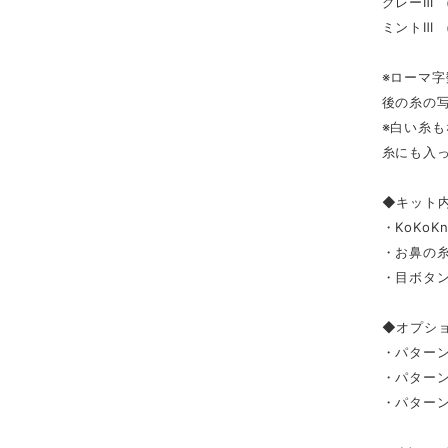
グレーⅢ
ミントⅢ
※ローマ
後の糸の
※白い糸も
糸にも入
◆キット
・KoKoK
・お鼻の糸
・目ボタン
◆オプシ
・パターン
・パターン
・パター