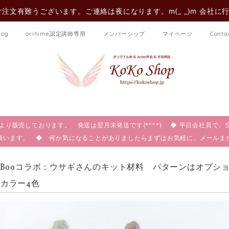
注文有難うございます。ご連絡は夜になります。m(_ _)m 会社に
log
orihime認定講師専用
メンバーシップ
マイページ
Conta
:00より販売しております。 発送は翌月末発送です(*^^*) ◆ 平日会社員
願います。 ◆ 何か気になることがありましたらまずはお気軽に、メール
deBooコラボ：ウサギさんのキット材料 パターンはオプ
カラー4色