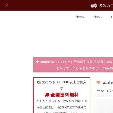
多数のご
Home
About
B
◆ andeBooさんのキット予約販売は毎月22日21
おかけすることもありますが、ご容赦
1注文につき ¥10000以上ご購入
an
で
ーション
全国送料無料
たくさん買っても一律送料でお得！ ※
お任せ配送は一番安い方法での発送で