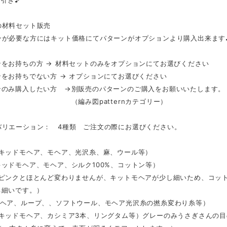
の材料セット販売
ンが必要な方にはキット価格にてパターンがオプションより購入出来ます
ンをお持ちの方 → 材料セットのみをオプションにてお選びください
をお持ちでない方 → オプションにてお選びください
ンのみ購入したい方 →別販売のパターンのご購入をお願いいたします。
み図patternカテゴリー）
バリエーション： 4種類 ご注文の際にお選びください。
（キッドモヘア、モヘア、光沢糸、麻、ウール等）
ッドモヘア、モヘア、シルク100%、コットン等）
（ピンクとほとんど変わりませんが、キットモヘアが少し細いため、コット
ち細いです。）
モヘア、ループ、、ソフトウール、モヘア光沢糸の撚糸変わり糸等）
（キッドモヘア、カシミア3本、リングタム等）グレーのみうさぎさんの