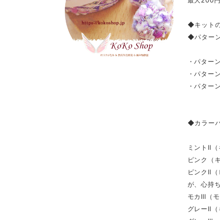
◆キット
◆パター
・パター
・パターン
・パター
（編
◆カラー
ミントⅡ
ピンク（キ
ピンクⅡ
が、心持
モカⅢ（
グレーⅡ