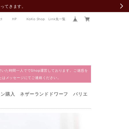
行ってきます。
ct
HP
KoKo Shop Link先一覧
で、空いた時間一人ででShop運営しております。ご迷惑を
またはメッセージにてご連絡ください。
ション購入 ネザーランドドワーフ バリエ