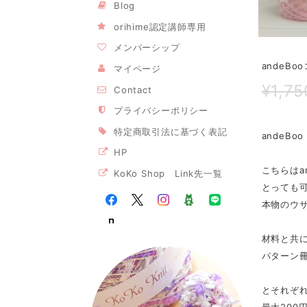
Blog
orihime認定講師専用
メンバーシップ
andeB
マイページ
¥1,75
Contact
プライバシーポリシー
特定商取引法に基づく表記
andeBo
HP
こちらはa
KoKo Shop Link先一覧
とっても
本物のウ
材料と共に
パターン冊
とそれぞれ
最大200