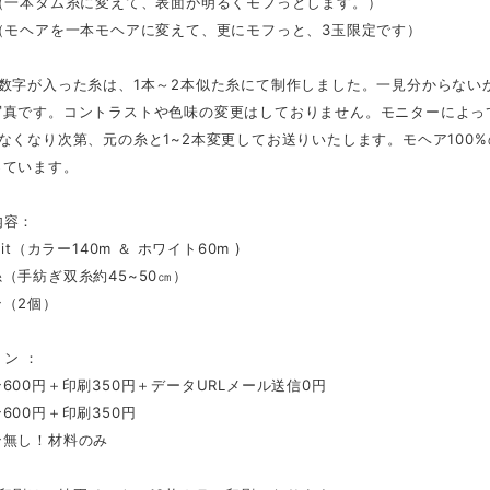
 （一本タム糸に変えて、表面が明るくモフっとします。）
 （モヘアを一本モヘアに変えて、更にモフっと、3玉限定です）
字数字が入った糸は、1本～2本似た糸にて制作しました。一見分からない
写真です。コントラストや色味の変更はしておりません。モニターによっ
なくなり次第、元の糸と1~2本変更してお送りいたします。モヘア100
っています。
内容：
nit（カラー140m ＆ ホワイト60m )
（手紡ぎ双糸約45~50㎝）
（2個）
ョン ：
600円＋印刷350円＋データURLメール送信0円
600円＋印刷350円
ン無し！材料のみ