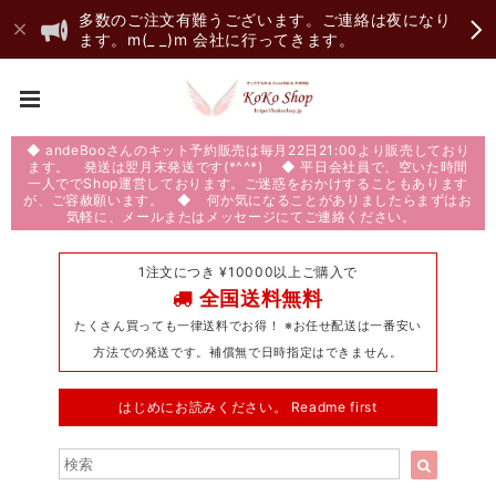
多数のご注文有難うございます。ご連絡は夜になり
ます。m(_ _)m 会社に行ってきます。
◆ andeBooさんのキット予約販売は毎月22日21:00より販売しており
ます。 発送は翌月末発送です(*^^*) ◆ 平日会社員で、空いた時間
一人ででShop運営しております。ご迷惑をおかけすることもあります
が、ご容赦願います。 ◆ 何か気になることがありましたらまずはお
気軽に、メールまたはメッセージにてご連絡ください。
1注文につき ¥10000以上ご購入で
全国送料無料
たくさん買っても一律送料でお得！ ※お任せ配送は一番安い
方法での発送です。補償無で日時指定はできません。
はじめにお読みください。 Readme first