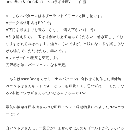
andeBoo & KoKoKnit のコラボ企画♪ 白雪
※こちらのパターンはネザーランドドワーフと同じ物です。
※データ送信形式はPDFです
※下記を最後までお読みになり、ご購入下さい<(_ _*)>
※引き揃え糸です。玉は外側から必ず編んてください。巻き直ししてお
りますがたるみは出ます。編みにくいですが、市販にない糸を楽しみな
がら編んでいただけたら、幸いです。
※フェザー白の種類を変更します。
光沢感が無いバージョンになる予定。
こちらはandeBooさんオリジナルパターンに合わせて制作した棒針編
みのうさぎさんキットです。とっても可愛くて、思わず抱っこしたくな
る♪本物のウサギさんみたいなあみぐるみです♡
最初の阪急梅田本店さんのお正月イベント縁起物展に出店したNewカラ
ーです♪
白いうさぎさんに、一見分かりませんがほんのりゴールドが入っている