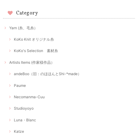
Category
Yarn (糸、毛糸）
KoKo Knit オリジナル糸
KoKo's Selection 素材糸
Artists Items (作家様作品）
andeBoo（旧：のほほんとShi-*made）
Paume
Necomanma-Cuu
Studioyoyo
Luna・Blanc
Katze