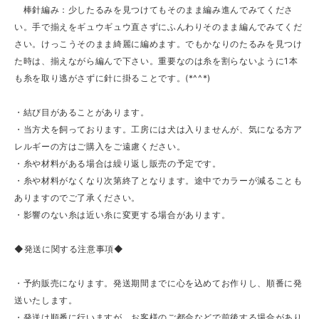
棒針編み：少したるみを見つけてもそのまま編み進んでみてくださ
い。手で揃えをギュウギュウ直さずにふんわりそのまま編んでみてくだ
さい。けっこうそのまま綺麗に編めます。でもかなりのたるみを見つけ
た時は、揃えながら編んで下さい。重要なのは糸を割らないように1本
も糸を取り逃がさずに針に掛ることです。(*^^*)
・結び目があることがあります。
・当方犬を飼っております。工房には犬は入りませんが、気になる方ア
レルギーの方はご購入をご遠慮ください。
・糸や材料がある場合は繰り返し販売の予定です。
・糸や材料がなくなり次第終了となります。途中でカラーが減ることも
ありますのでご了承ください。
・影響のない糸は近い糸に変更する場合があります。
◆発送に関する注意事項◆
・予約販売になります。発送期間までに心を込めてお作りし、順番に発
送いたします。
・発送は順番に行いますが、お客様のご都合などで前後する場合があり