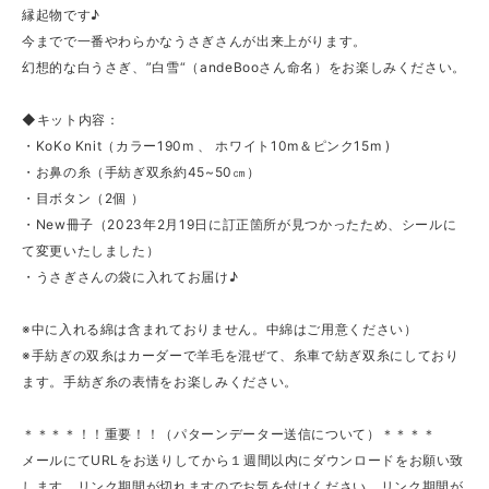
縁起物です♪
今までで一番やわらかなうさぎさんが出来上がります。
幻想的な白うさぎ、”白雪“（andeBooさん命名）をお楽しみください。
◆キット内容：
・KoKo Knit（カラー190m 、 ホワイト10m＆ピンク15m )
・お鼻の糸（手紡ぎ双糸約45~50㎝）
・目ボタン（2個 ）
・New冊子（2023年2月19日に訂正箇所が見つかったため、シールに
て変更いたしました）
・うさぎさんの袋に入れてお届け♪
※中に入れる綿は含まれておりません。中綿はご用意ください）
※手紡ぎの双糸はカーダーで羊毛を混ぜて、糸車で紡ぎ双糸にしており
ます。手紡ぎ糸の表情をお楽しみください。
＊＊＊＊！！重要！！（パターンデーター送信について）＊＊＊＊
メールにてURLをお送りしてから１週間以内にダウンロードをお願い致
します。リンク期間が切れますのでお気を付けください。リンク期間が