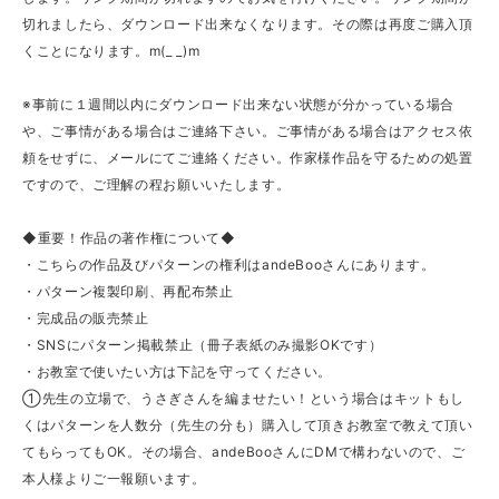
切れましたら、ダウンロード出来なくなります。その際は再度ご購入頂
くことになります。m(_ _)m
※事前に１週間以内にダウンロード出来ない状態が分かっている場合
や、ご事情がある場合はご連絡下さい。ご事情がある場合はアクセス依
頼をせずに、メールにてご連絡ください。作家様作品を守るための処置
ですので、ご理解の程お願いいたします。
◆重要！作品の著作権について◆
・こちらの作品及びパターンの権利はandeBooさんにあります。
・パターン複製印刷、再配布禁止
・完成品の販売禁止
・SNSにパターン掲載禁止（冊子表紙のみ撮影OKです）
・お教室で使いたい方は下記を守ってください。
①先生の立場で、うさぎさんを編ませたい！という場合はキットもし
くはパターンを人数分（先生の分も）購入して頂きお教室で教えて頂い
てもらってもOK。その場合、andeBooさんにDMで構わないので、ご
本人様よりご一報願います。