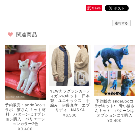
Save
通報する
関連商品
NEW☆ラグランカーデ
ィガンのキット 日本
製 ユニセックス 手
予約販売 andeBooコ
予約販売：andeBooコ
編み 伊藤直孝 エブ
ラボキット: 青い猫さ
ラボ：猫さん キット材
リディ NASKA
んキット パターンは
料 パターンはオプシ
¥6,500
オプションにて購入
ョン購入 バリエーシ
¥3,400
ョンカラー2色
¥3,400