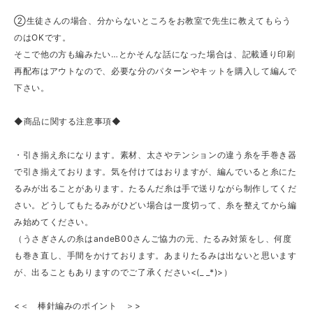
➁生徒さんの場合、分からないところをお教室で先生に教えてもらう
のはOKです。
そこで他の方も編みたい…とかそんな話になった場合は、記載通り印刷
再配布はアウトなので、必要な分のパターンやキットを購入して編んで
下さい。
◆商品に関する注意事項◆
・引き揃え糸になります。素材、太さやテンションの違う糸を手巻き器
で引き揃えております。気を付けてはおりますが、編んでいると糸にた
るみが出ることがあります。たるんだ糸は手で送りながら制作してくだ
さい。どうしてもたるみがひどい場合は一度切って、糸を整えてから編
み始めてください。
（うさぎさんの糸はandeB00さんご協力の元、たるみ対策をし、何度
も巻き直し、手間をかけております。あまりたるみは出ないと思います
が、出ることもありますのでご了承ください<(_ _*)>）
<＜ 棒針編みのポイント ＞>