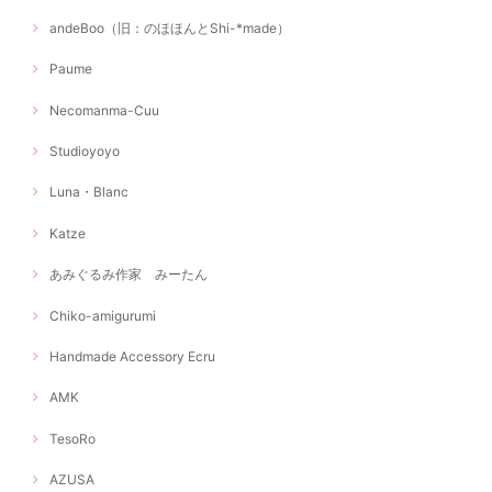
andeBoo（旧：のほほんとShi-*made）
Paume
Necomanma-Cuu
Studioyoyo
Luna・Blanc
Katze
あみぐるみ作家 みーたん
Chiko-amigurumi
Handmade Accessory Ecru
AMK
TesoRo
AZUSA