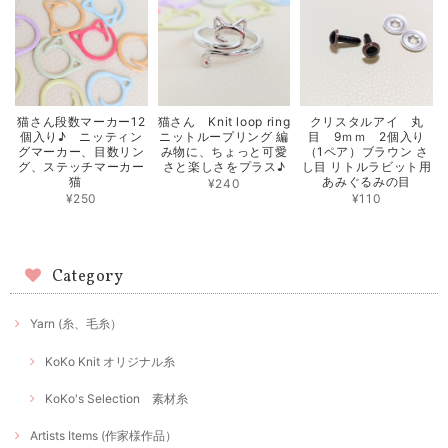
猫さん Knit loop ring
クリスタルアイ 丸
猫さん段数マーカー12
ニットループリング 編
目 9ｍｍ 2個入り
個入り♪ ニッティン
み物に、ちょっと可愛
（1ペア）ブラウン さ
グマーカー、目数リン
さと楽しさをプラス♪
し目 リトルラビット用
グ、ステッチマーカー
あみぐるみの目
猫
¥240
¥110
¥250
Category
Yarn (糸、毛糸）
KoKo Knit オリジナル糸
KoKo's Selection 素材糸
Artists Items (作家様作品）