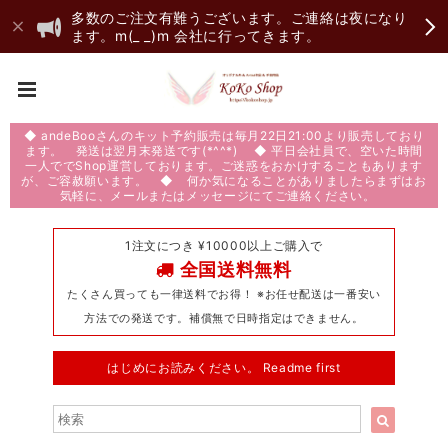
多数のご注文有難うございます。ご連絡は夜になり
ます。m(_ _)m 会社に行ってきます。
◆ andeBooさんのキット予約販売は毎月22日21:00より販売しており
ます。 発送は翌月末発送です(*^^*) ◆ 平日会社員で、空いた時間
一人ででShop運営しております。ご迷惑をおかけすることもあります
が、ご容赦願います。 ◆ 何か気になることがありましたらまずはお
気軽に、メールまたはメッセージにてご連絡ください。
1注文につき ¥10000以上ご購入で
全国送料無料
たくさん買っても一律送料でお得！ ※お任せ配送は一番安い
方法での発送です。補償無で日時指定はできません。
はじめにお読みください。 Readme first