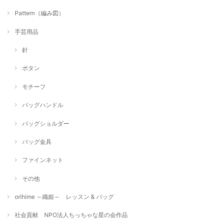
Pattern（編み図）
手芸用品
針
ボタン
モチーフ
バッグハンドル
バッグショルダー
バッグ金具
ファインネット
その他
orihime ～織姫～ レッスン & バッグ
社会貢献 NPO法人ちっちゃな星の会作品