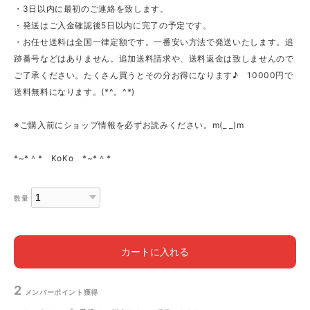
・3日以内に最初のご連絡を致します。
・発送はご入金確認後5日以内に完了の予定です。
・お任せ送料は全国一律定額です。一番安い方法で発送いたします。追
跡番号などはありません。追加送料請求や、送料返金は致しませんので
ご了承ください。たくさん買うとその分お得になります♪ 10000円で
送料無料になります。(*^。^*)
※ご購入前にショップ情報を必ずお読みください。m(_ _)m
*~*＾* KoKo *~*＾*
数量
カートに入れる
2
メンバーポイント
獲得