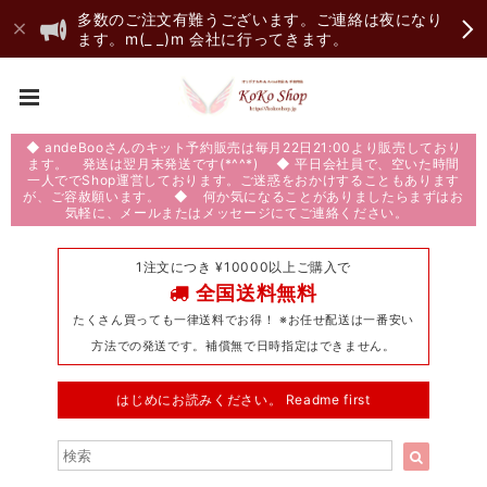
多数のご注文有難うございます。ご連絡は夜になり
ます。m(_ _)m 会社に行ってきます。
◆ andeBooさんのキット予約販売は毎月22日21:00より販売しており
ます。 発送は翌月末発送です(*^^*) ◆ 平日会社員で、空いた時間
一人ででShop運営しております。ご迷惑をおかけすることもあります
が、ご容赦願います。 ◆ 何か気になることがありましたらまずはお
気軽に、メールまたはメッセージにてご連絡ください。
1注文につき ¥10000以上ご購入で
全国送料無料
たくさん買っても一律送料でお得！ ※お任せ配送は一番安い
方法での発送です。補償無で日時指定はできません。
はじめにお読みください。 Readme first