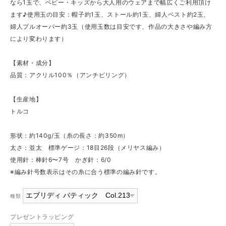
なら1玉で、ベビー・キッズから大人用のウェアまで幅広くご利用頂け
ます♪使用玉の目安：帽子約1玉、ストール約1玉、婦人ベスト約2玉、
婦人プルオーバー約3玉（使用玉数は目安です、作品の大きさや編み方
により変わります）
【素材・成分】
品質：アクリル100％（アンチピリング）
【生産地】
トルコ
形状：約140g/玉（糸の長さ：約350m）
太さ：並太 標準ゲージ：18目26段（メリヤス編み）
使用針：棒針6〜7号 かぎ針：6/0
※編み針号数表示はその糸に合う標準の編み針です。
種類
プレゼントラッピング