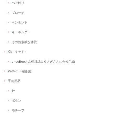
ヘア飾り
ブローチ
ペンダント
キーホルダー
その他素敵な雑貨
Kit（キット）
andeBooさん棒針編みうさぎさんに合う毛糸
Pattern（編み図）
手芸用品
針
ボタン
モチーフ