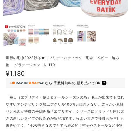
世界の毛糸2023秋冬★エブリディバティック 毛糸 ベビー 編み
物 グラデーション N-110
¥1,180
なら
手数料無料の
翌月払いでOK
「毎日（エブリデイ）使えるオールシーズンの糸」毛玉が出来ても取れ
やすいアンチピリング加工アクリル100％とは思えない、柔らかい肌触
りと光沢が特徴の手編み糸「エブリデイ」シリーズにソリッドと同じ太
さの新しいタイプの段染めが新登場です。程よい太さで棒針もかぎ針も
編みやすく、140G巻きなのでとても経済的！帽子やストールなど小物