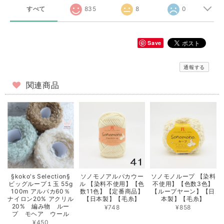
すべて
835
8
0
Save
通報する
関連商品
§koko's Selection§
ソノモノアルパカウー
ソノモノループ 【染料
ビッグループ１玉 55g
ル 【染料不使用】【色
不使用】【色数3色】
100m アルパカ60％
数11色】【定番商品】
【ループヤーン】【日
ナイロン20% アクリル
【日本製】【毛糸】
本製】【毛糸】
20% 編み物 ルー
¥748
¥858
プ モヘア ウール
¥450