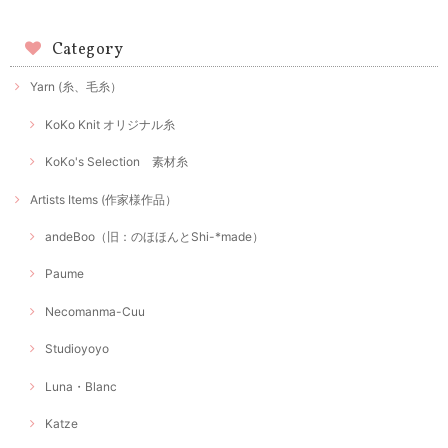
Category
Yarn (糸、毛糸）
KoKo Knit オリジナル糸
KoKo's Selection 素材糸
Artists Items (作家様作品）
andeBoo（旧：のほほんとShi-*made）
Paume
Necomanma-Cuu
Studioyoyo
Luna・Blanc
Katze