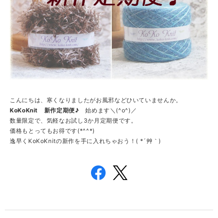
こんにちは、寒くなりましたがお風邪などひいていませんか。
KoKoKnit 新作定期便♪
始めます＼(^o^)／
数量限定で、気軽なお試し3か月定期便です。
価格もとってもお得です(*^^*)
逸早くKoKoKnitの新作を手に入れちゃおう！( *´艸｀)