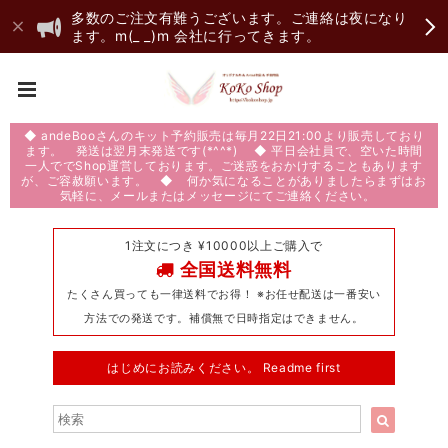
多数のご注文有難うございます。ご連絡は夜になり
ます。m(_ _)m 会社に行ってきます。
◆ andeBooさんのキット予約販売は毎月22日21:00より販売しており
ます。 発送は翌月末発送です(*^^*) ◆ 平日会社員で、空いた時間
一人ででShop運営しております。ご迷惑をおかけすることもあります
が、ご容赦願います。 ◆ 何か気になることがありましたらまずはお
気軽に、メールまたはメッセージにてご連絡ください。
1注文につき ¥10000以上ご購入で
全国送料無料
たくさん買っても一律送料でお得！ ※お任せ配送は一番安い
方法での発送です。補償無で日時指定はできません。
はじめにお読みください。 Readme first