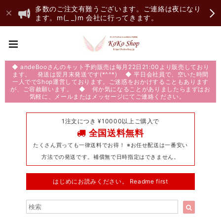
多数のご注文有難うございます。ご連絡は夜になり
ます。m(_ _)m 会社に行ってきます。
◆ andeBooさんのキット予約販売は毎月22日21:00より販売しており
ます。 発送は翌月末発送です(*^^*) ◆ 平日会社員で、空いた時間
一人ででShop運営しております。ご迷惑をおかけすることもあります
が、ご容赦願います。 ◆ 何か気になることがありましたらまずはお
気軽に、メールまたはメッセージにてご連絡ください。
1注文につき ¥10000以上ご購入で
全国送料無料
たくさん買っても一律送料でお得！ ※お任せ配送は一番安い
方法での発送です。補償無で日時指定はできません。
はじめにお読みください。 Readme first